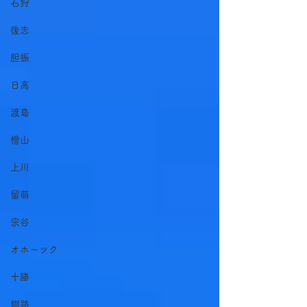
石狩
後志
胆振
日高
渡島
檜山
上川
留萌
宗谷
オホーツク
十勝
釧路