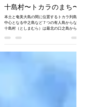
1718
2023年6月4日
読了時間: 8分
十島村〜トカラのまち〜
本土と奄美大島の間に位置するトカラ列島。
中心となる中之島など７つの有人島からなる
十島村（としまむら）は最北の口之島から最
南の横当島までの距離が約160㌔にも及ぶ日
本一長い村で、悪石島の神様「ボゼ」など独
自の文化が残ります。 私は十島村の玄関口
である口之島を訪れました。...