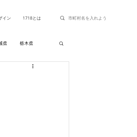
ザイン
1718とは
城県
栃木県
福井県
山梨県
兵庫県
奈良県