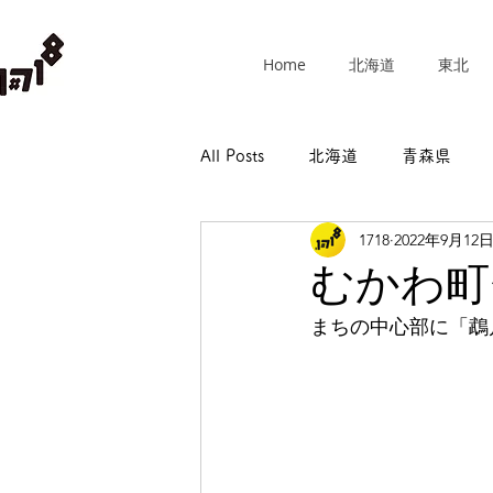
Home
北海道
東北
All Posts
北海道
青森県
1718
2022年9月12
群馬県
埼玉県
千葉県
むかわ町
まちの中心部に「鵡
長野県
岐阜県
静岡県
和歌山県