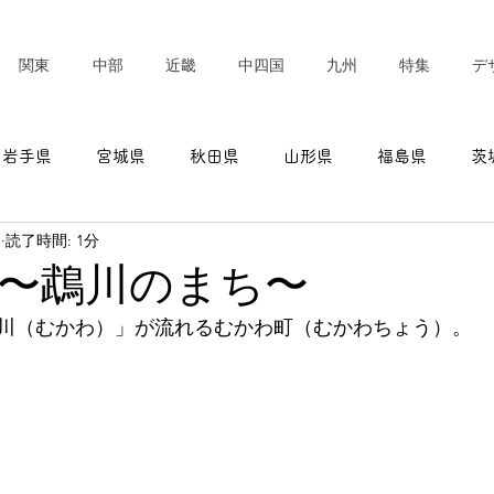
関東
中部
近畿
中四国
九州
特集
デ
岩手県
宮城県
秋田県
山形県
福島県
茨
日
読了時間: 1分
東京都
神奈川県
新潟県
富山県
石川県
〜鵡川のまち〜
川（むかわ）」が流れるむかわ町（むかわちょう）。
愛知県
三重県
滋賀県
京都府
大阪府