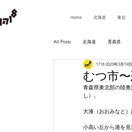
Home
北海道
東北
All Posts
北海道
青森県
1718
2023年3月19
群馬県
埼玉県
千葉県
むつ市〜
青森県東北部の陸奥
長野県
岐阜県
静岡県
し）。
大湊（おおみなと）
和歌山県
小高い丘から港を見