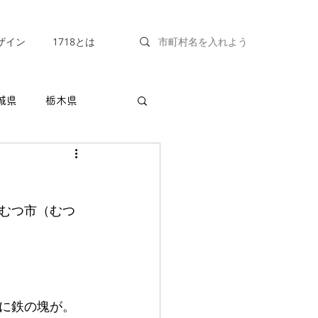
ザイン
1718とは
城県
栃木県
福井県
山梨県
むつ市（むつ
兵庫県
奈良県
に鉄の塊が。