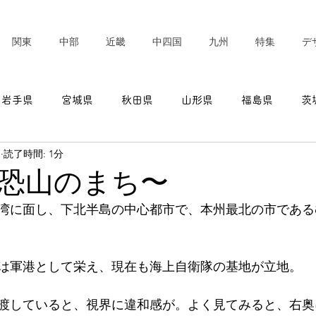
関東
中部
近畿
中四国
九州
特集
デ
岩手県
宮城県
秋田県
山形県
福島県
茨
日
読了時間: 1分
東京都
神奈川県
新潟県
富山県
石川県
恐山のまち〜
湾に面し、下北半島の中心都市で、本州最北の市である
愛知県
三重県
滋賀県
京都府
大阪府
は軍港として栄え、現在も海上自衛隊の基地が立地。
渡していると、視界に違和感が。よく見てみると、右奥