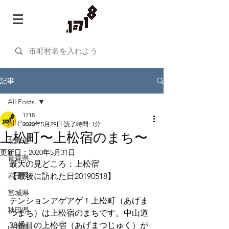
記事
All Posts
1718
All Posts
2020年5月29日
読了時間: 1分
上松町〜上松宿のまち〜
北海道
更新日：
2020年5月31日
青森県
最大の見どころ：上松宿
岩手県
【最後に訪れた日20190518】
宮城県
テンションアゲアゲ！上松町（あげま
秋田県
つまち）は上松宿のまちです。中山道
38番目の上松宿（あげまつじゅく）が
山形県