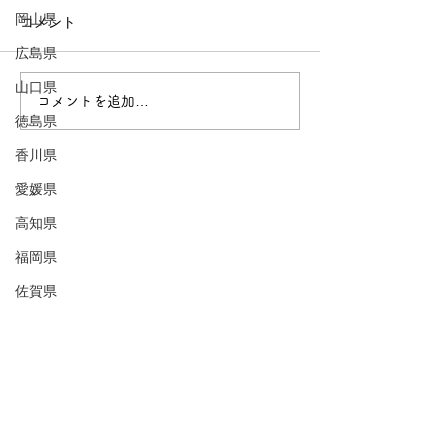
岡山県
コメント
広島県
豊丘村〜松茸のまち〜
山口県
飯田市〜リンゴ
コメントを追加…
徳島県
香川県
愛媛県
高知県
福岡県
佐賀県
長崎県
熊本県
大分県
1718とは
宮崎県