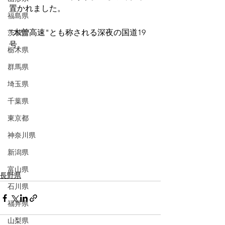
置かれました。
福島県
"木曽高速"とも称される深夜の国道19
茨城県
号。
栃木県
群馬県
埼玉県
千葉県
東京都
神奈川県
新潟県
富山県
長野県
石川県
福井県
山梨県