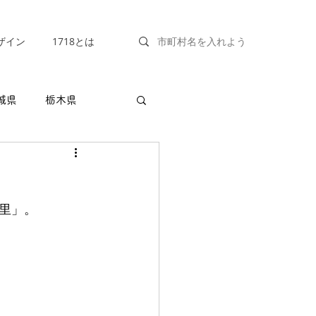
ザイン
1718とは
城県
栃木県
福井県
山梨県
里」。
兵庫県
奈良県