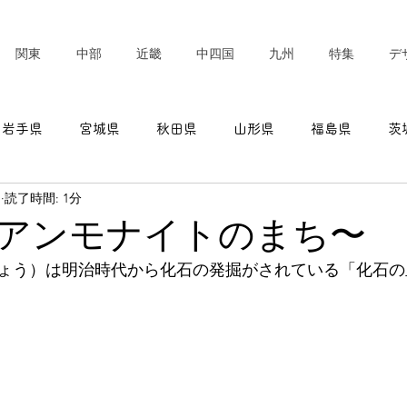
関東
中部
近畿
中四国
九州
特集
デ
岩手県
宮城県
秋田県
山形県
福島県
茨
日
読了時間: 1分
東京都
神奈川県
新潟県
富山県
石川県
アンモナイトのまち〜
ょう）は明治時代から化石の発掘がされている「化石の
愛知県
三重県
滋賀県
京都府
大阪府