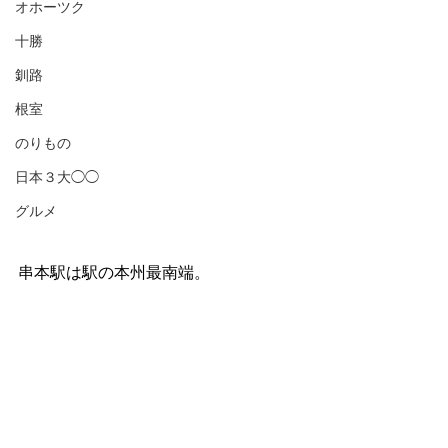
オホーツク
十勝
釧路
根室
のりもの
日本３大◯◯
グルメ
串本駅は駅の本州最南端。