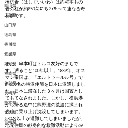
橋杭岩（はしぐいいわ）は約40本もの
岡山県
岩の柱が約850㍍にもわたって連なる奇
広島県
石群です。
山口県
徳島県
香川県
愛媛県
また、串本町はトルコ友好のまちで
高知県
す。遡ること100年以上。1889年、オス
福岡県
マン帝国は、「エルトゥールル号」で
佐賀県
約650名の特派使節を日本に派遣しまし
た。日本に滞在した３ヶ月は国賓とし
長崎県
てもてなされました。しかし、横浜港
熊本県
から帰る途中に熊野灘の荒波に揉まれ
岩礁に乗り上げ沈没してしまいます。
大分県
580名以上が遭難してしまいましたが、
宮崎県
地元住民の献身的な救難活動により69