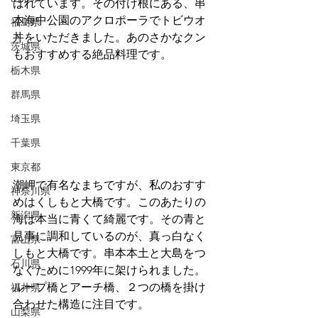
ばれています。その付け根にある、串
本海中公園のアクロポーラでトビウオ
福島県
丼をいただきました。あのさかなクン
茨城県
もおすすめする絶品料理です。
栃木県
群馬県
埼玉県
千葉県
東京都
潮岬で有名なまちですが、私のおすす
神奈川県
めはくしもと大橋です。このあたりの
新潟県
海は本当に青くて綺麗です。その青と
見事に調和しているのが、真っ白なく
富山県
しもと大橋です。串本本土と大島をつ
石川県
なぐために1999年に架けられました。
ループ橋とアーチ橋、２つの橋を掛け
福井県
合わせた構造に注目です。
山梨県