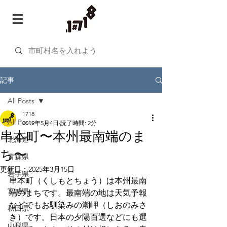
記事
All Posts
1718
All Posts
2019年5月4日
読了時間: 2分
串本町〜本州最南端のま
北海道
ち〜
青森県
更新日：
2025年3月15日
岩手県
串本町（くしもとちょう）は本州最南
宮城県
端のまちです。最南端の地は天気予報
などでもお馴染みの潮岬（しおのみさ
秋田県
き）です。日本の夕陽百選などにも選
山形県