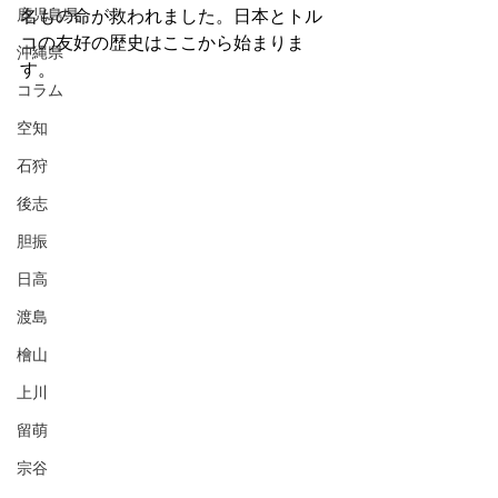
鹿児島県
名もの命が救われました。日本とトル
コの友好の歴史はここから始まりま
沖縄県
す。
コラム
空知
石狩
後志
胆振
日高
渡島
檜山
上川
留萌
宗谷