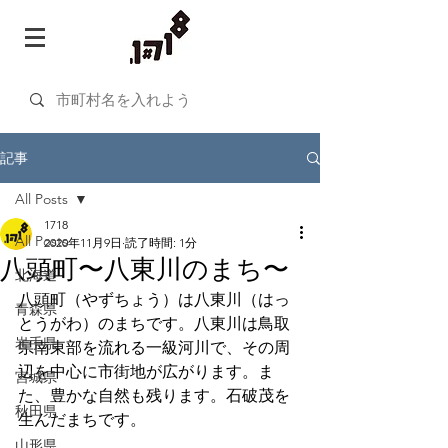
記事
All Posts
1718
All Posts
2020年11月9日
読了時間: 1分
八頭町〜八東川のまち〜
北海道
八頭町（やずちょう）は八東川（はっ
青森県
とうがわ）のまちです。八東川は鳥取
岩手県
県南東部を流れる一級河川で、その周
辺を中心に市街地が広がります。ま
宮城県
た、豊かな自然も残ります。石破茂を
秋田県
生んだまちです。
山形県