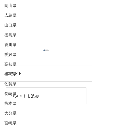
岡山県
広島県
山口県
徳島県
香川県
愛媛県
高知県
コメント
福岡県
佐賀県
長崎県
コメントを追加…
鳥取に自動改札がキタ！
山陰に行くべき
熊本県
自動改札がない都道府県
由
は！？
大分県
宮崎県