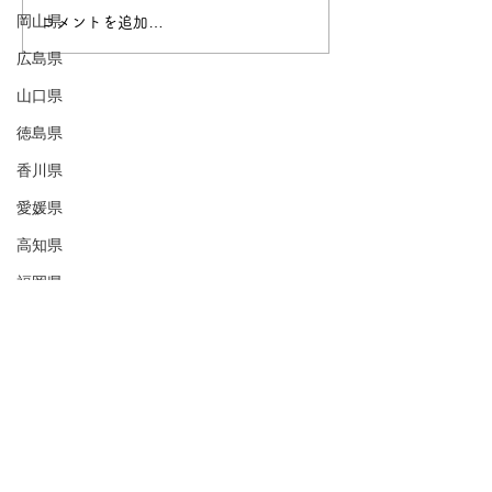
室戸市〜室戸岬のまち〜
岡山県
コメントを追加…
安芸市〜阪神の
地〜
広島県
山口県
徳島県
香川県
愛媛県
高知県
福岡県
佐賀県
1718とは
長崎県
熊本県
「私のまちは何もないよ」
大分県
自己紹介でよく聞くこのセリフに
宮崎県
違和感を覚えたことをきっかけに