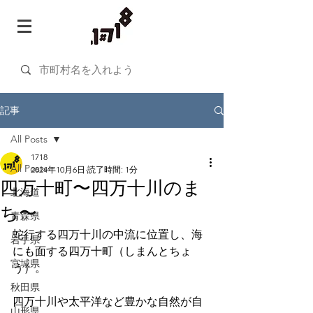
記事
All Posts
1718
All Posts
2024年10月6日
読了時間: 1分
四万十町〜四万十川のま
北海道
ち〜
青森県
蛇行する四万十川の中流に位置し、海
岩手県
にも面する四万十町（しまんとちょ
宮城県
う）。
秋田県
四万十川や太平洋など豊かな自然が自
山形県