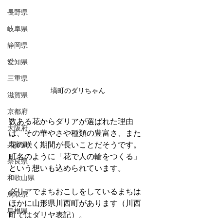
長野県
岐阜県
静岡県
愛知県
三重県
塙町のダリちゃん
滋賀県
京都府
数ある花からダリアが選ばれた理由
大阪府
は、その華やさや種類の豊富さ、また
兵庫県
花の咲く期間が長いことだそうです。
町名のように「花で人の輪をつくる」
奈良県
という想いも込められています。
和歌山県
ダリアでまちおこしをしているまちは
鳥取県
ほかに山形県川西町があります（川西
島根県
町ではダリヤ表記）。