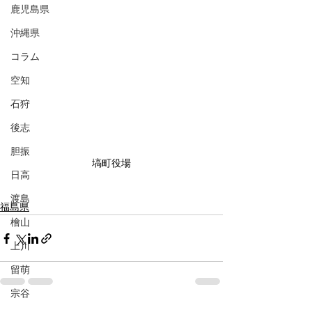
鹿児島県
沖縄県
コラム
空知
石狩
後志
胆振
塙町役場
日高
渡島
福島県
檜山
上川
留萌
宗谷