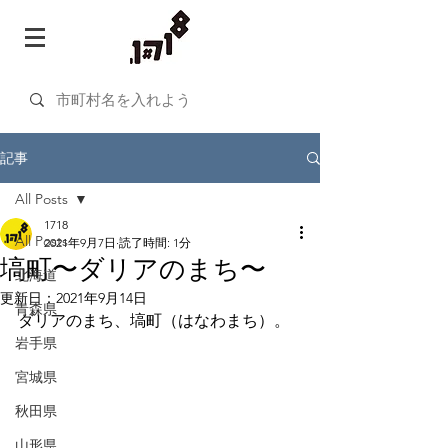
記事
All Posts
1718
All Posts
2021年9月7日
読了時間: 1分
塙町〜ダリアのまち〜
北海道
更新日：
2021年9月14日
青森県
ダリアのまち、塙町（はなわまち）。
岩手県
宮城県
秋田県
山形県