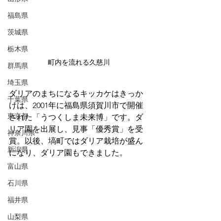
福島県
茨城県
栃木県
町内を流れる久慈川
群馬県
埼玉県
ダリアのまちになるキッカケはきっか
千葉県
けは、2001年に福島県須賀川市で開催
東京都
された「うつくしま未来博」です。ダ
リア園を出展し、見事「優秀賞」を受
神奈川県
賞。以後、塙町ではダリア栽培が盛ん
新潟県
になり、ダリア園もできました。
富山県
石川県
福井県
山梨県