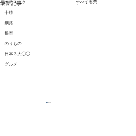
オホーツク
すべて表示
最新記事
十勝
釧路
根室
のりもの
日本３大◯◯
グルメ
コメント