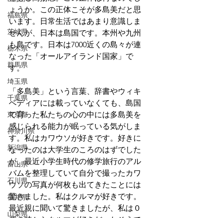
ょうか。この正体こそが多島美だと思
福島県
います。日常生活ではあまり意識しま
茨城県
せんが、日本は島国です。本州や九州
も島です。日本は7000近くの島々が連
栃木県
なった「オールアイランド国家」で
群馬県
す。
埼玉県
「多島美」という言葉、辞書やウィキ
千葉県
ペディアには載っていなくても、島国
東京都
で育った私たちの心の中には多島美を
感じられる能力が眠っている気がしま
神奈川県
す。私はカワウソが好きです。好きに
新潟県
なったのは大学生のころのはずでした
が、最近小学生時代の修学旅行のアル
富山県
バムを整理していて自分で撮ったカワ
石川県
ウソの写真が何枚も出てきたことには
驚きました。私はクルマが好きです。
福井県
最近親に聞いて驚きましたが、私は０
山梨県