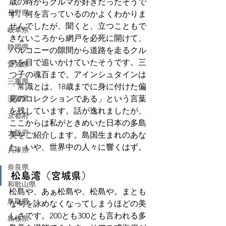
歳の時からクルマが好きだったそうで
長野県
す。何を言っているのかよくわかりま
せんでしたが、聞くと、立つこともで
岐阜県
きないころから網戸を必死に開けて、
静岡県
バルコニーの隙間から道路を走るクル
マを目で追いかけていたそうです。三
愛知県
つ子の魂百まで。アインシュタインは
三重県
「常識とは、18歳までに身に付けた偏
滋賀県
見のコレクションである」という言葉
を残しています。話が逸れましたが、
京都府
ここからは私がときめいた日本の多島
大阪府
美をご紹介します。島国生まれのあな
た、いや、世界中の人々に響くはず。
兵庫県
奈良県
松島湾（宮城県）
和歌山県
松島や、あぁ松島や、松島や。まとも
鳥取県
な句を詠めなくなってしまうほどの美
しさです。200とも300とも言われる多
島根県