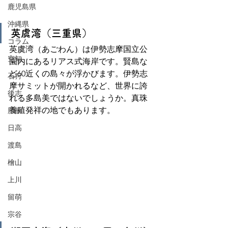
鹿児島県
沖縄県
英虞湾（三重県）
コラム
英虞湾（あごわん）は伊勢志摩国立公
空知
園内にあるリアス式海岸です。賢島な
ど60近くの島々が浮かびます。伊勢志
石狩
摩サミットが開かれるなど、世界に誇
後志
れる多島美ではないでしょうか。真珠
養殖発祥の地でもあります。
胆振
日高
渡島
檜山
上川
留萌
宗谷