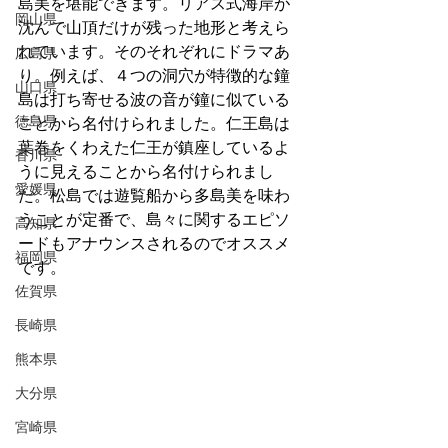
島美を堪能できます。リアス式海岸が
岡山県
沈んで山頂だけが残った地形と考えら
れています。そのそれぞれにドラマあ
広島県
り。例えば、４つの洞穴が特徴的な鐘
山口県
島は打ち寄せる波の音が鐘に似ている
徳島県
ことから名付けられました。仁王島は
葉巻をくわえた仁王が鎮座しているよ
香川県
うに見えることから名付けられまし
愛媛県
た。松島では遊覧船から多島美を味わ
うことが定番で、島々に関するエピソ
高知県
ードもアナウンスされるのでオススメ
福岡県
です。
佐賀県
長崎県
熊本県
大分県
宮崎県