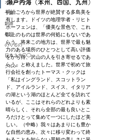
瀬戸内海（本州、四国、九州）
オホーツク
明治ごろから世界が絶賛する多島美を
十勝
有します。ドイツの地理学者・リヒト
釧路
ホーフェンは、「優美な景色で、これ
根室
以上のものは世界の何処にもないであ
らう。将来この地方は、世界で最も魅
のりもの
力のある場所のひとつとして高い評価
日本３大◯◯
をかち得、沢山の人を引き寄せるであ
らう」と称えました。世界で初めて旅
グルメ
行会社を創ったトーマス・クックは
「私はイングランド、スコットラン
ド、アイルランド、スイス、イタリア
の湖という湖のほとんど全てを訪れて
いるが、ここはそれらのどれよりも素
晴らしく、それら全部の最も良いとこ
ろだけとって集めて一つにしたほど美
しい。（中略）我々はあまりにも豊か
な自然の恵み、次々に移り変わって終
わることを知らない景観の美しさに呆