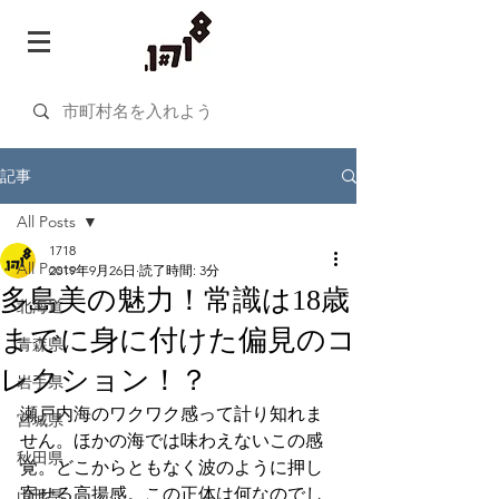
記事
All Posts
1718
All Posts
2019年9月26日
読了時間: 3分
多島美の魅力！常識は18歳
北海道
までに身に付けた偏見のコ
青森県
レクション！？
岩手県
瀬戸内海のワクワク感って計り知れま
宮城県
せん。ほかの海では味わえないこの感
秋田県
覚。どこからともなく波のように押し
寄せる高揚感。この正体は何なのでし
山形県