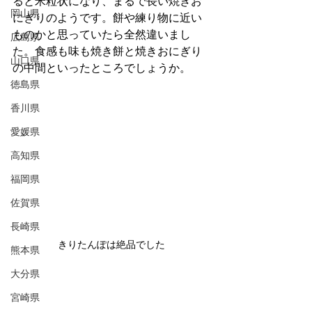
ると米粒状になり、まるで長い焼きお
岡山県
にぎりのようです。餅や練り物に近い
ものかと思っていたら全然違いまし
広島県
た。食感も味も焼き餅と焼きおにぎり
山口県
の中間といったところでしょうか。
徳島県
香川県
愛媛県
高知県
福岡県
佐賀県
長崎県
きりたんぽは絶品でした
熊本県
大分県
宮崎県