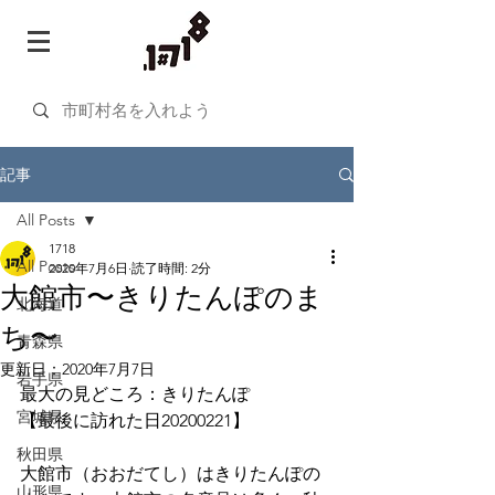
記事
All Posts
1718
All Posts
2020年7月6日
読了時間: 2分
大館市〜きりたんぽのま
北海道
ち〜
青森県
更新日：
2020年7月7日
岩手県
最大の見どころ：きりたんぽ
宮城県
【最後に訪れた日20200221】
秋田県
大館市（おおだてし）はきりたんぽの
山形県