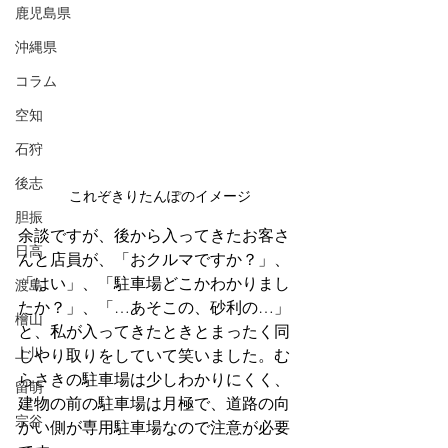
鹿児島県
沖縄県
コラム
空知
石狩
後志
これぞきりたんぽのイメージ
胆振
余談ですが、後から入ってきたお客さ
日高
んと店員が、「おクルマですか？」、
「はい」、「駐車場どこかわかりまし
渡島
たか？」、「…あそこの、砂利の…」
檜山
と、私が入ってきたときとまったく同
上川
じやり取りをしていて笑いました。む
らさきの駐車場は少しわかりにくく、
留萌
建物の前の駐車場は月極で、道路の向
宗谷
かい側が専用駐車場なので注意が必要