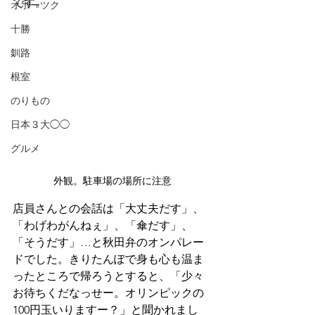
です。
オホーツク
十勝
釧路
根室
のりもの
日本３大◯◯
グルメ
外観。駐車場の場所に注意
店員さんとの会話は「大丈夫だす」、
「わげわがんねぇ」、「傘だす」、
「そうだす」…と秋田弁のオンパレー
ドでした。きりたんぽで身も心も温ま
ったところで帰ろうとすると、「少々
お待ちくだなっせー。オリンピックの
100円玉いりますー？」と聞かれまし