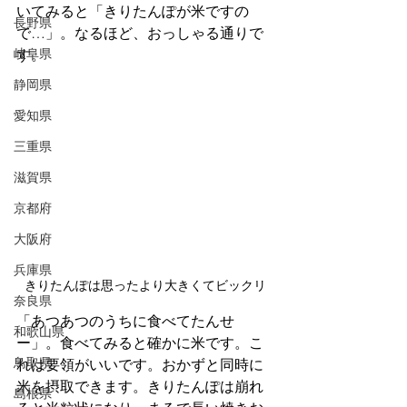
いてみると「きりたんぽが米ですの
長野県
で…」。なるほど、おっしゃる通りで
岐阜県
す。
静岡県
愛知県
三重県
滋賀県
京都府
大阪府
兵庫県
きりたんぽは思ったより大きくてビックリ
奈良県
「あつあつのうちに食べてたんせ
和歌山県
ー」。食べてみると確かに米です。こ
鳥取県
れは要領がいいです。おかずと同時に
米を摂取できます。きりたんぽは崩れ
島根県