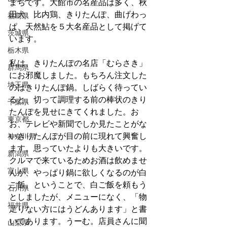
まちです。大館市の名産品は多く、秋
田犬、比内鶏、きりたんぽ、曲げわっ
福島県
ぱ、天然鮎を５大名産品として掲げて
茨城県
います。
栃木県
私は、きりたんぽの名店「むらさき」
群馬県
にお邪魔しました。もちろん注文した
埼玉県
のはきりたんぽ鍋。しばらく待ってい
ると、切って調理する前の棒状のきり
千葉県
たんぽを見せにきてくれました。お
東京都
お、テレビや新聞でしか見たことがな
いきりたんぽが目の前に現れて興奮し
神奈川県
ます。思っていたよりも大きいです。
新潟県
クルマで来ているためお酒は飲めませ
富山県
んが、やっぱり鍋に欲しくなるのが白
ご飯。ということで、白ご飯を頼もう
石川県
としましたが、メニューになく、「物
福井県
足りない方にはうどんあります」と書
いてあります。うーむ。店員さんに聞
山梨県