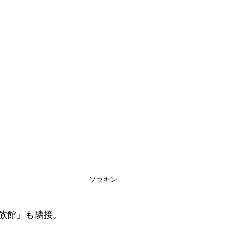
ソラキン
族館」も隣接。