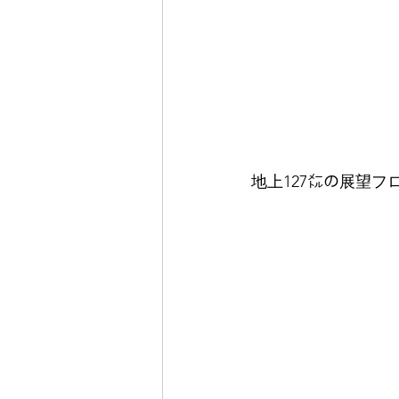
地上127㍍の展望