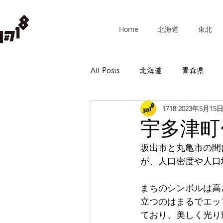
Home
北海道
東北
All Posts
北海道
青森県
1718
2023年5月15
群馬県
埼玉県
千葉県
宇多津町
坂出市と丸亀市の間
長野県
岐阜県
静岡県
が、人口密度や人口
まちのシンボルは高
和歌山県
立つのはまるでエッ
ており、美しく光り