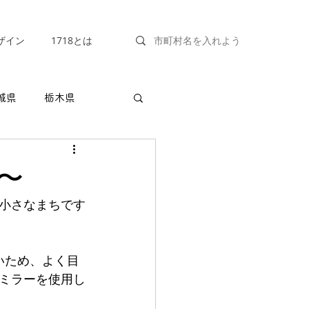
ザイン
1718とは
城県
栃木県
福井県
山梨県
〜
小さなまちです
兵庫県
奈良県
いため、よく目
クミラーを使用し