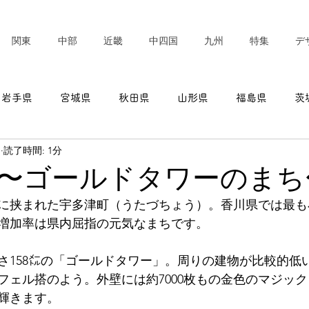
関東
中部
近畿
中四国
九州
特集
デ
岩手県
宮城県
秋田県
山形県
福島県
茨
日
読了時間: 1分
東京都
神奈川県
新潟県
富山県
石川県
〜ゴールドタワーのまち
に挟まれた宇多津町（うたづちょう）。香川県では最も
愛知県
三重県
滋賀県
京都府
大阪府
増加率は県内屈指の元気なまちです。
さ158㍍の「ゴールドタワー」。周りの建物が比較的低
フェル搭のよう。外壁には約7000枚もの金色のマジッ
輝きます。