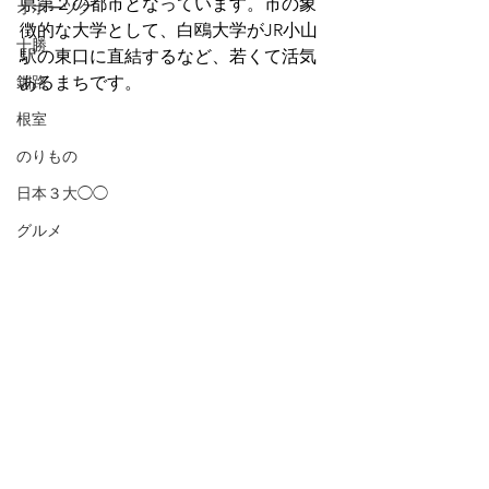
県第２の都市となっています。市の象
オホーツク
徴的な大学として、白鴎大学がJR小山
十勝
駅の東口に直結するなど、若くて活気
釧路
あるまちです。
根室
のりもの
日本３大◯◯
グルメ