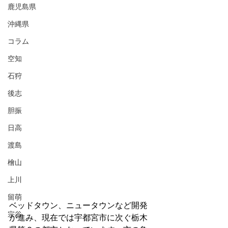
鹿児島県
沖縄県
コラム
空知
石狩
後志
胆振
日高
渡島
檜山
上川
留萌
ベッドタウン、ニュータウンなど開発
宗谷
が進み、現在では宇都宮市に次ぐ栃木