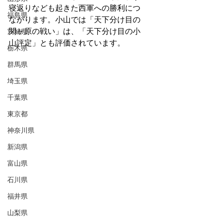
寝返りなども起きた西軍への勝利につ
福島県
ながります。小山では「天下分け目の
関ヶ原の戦い」は、「天下分け目の小
茨城県
山評定」とも評価されています。
栃木県
群馬県
埼玉県
千葉県
東京都
神奈川県
新潟県
富山県
石川県
福井県
山梨県