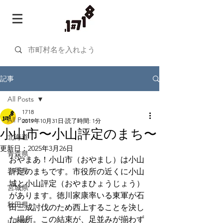
記事
All Posts
1718
All Posts
2019年10月31日
読了時間: 1分
小山市〜小山評定のまち〜
北海道
更新日：
2025年3月26日
青森県
おやまあ！小山市（おやまし）は小山
岩手県
評定のまちです。市役所の近くに小山
城と小山評定（おやまひょうじょう）
宮城県
があります。徳川家康率いる東軍が石
秋田県
田三成討伐のため西上することを決し
た場所。この結束が、足並みが揃わず
山形県