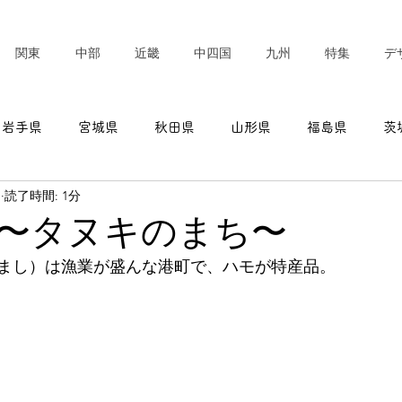
関東
中部
近畿
中四国
九州
特集
デ
岩手県
宮城県
秋田県
山形県
福島県
茨
日
読了時間: 1分
東京都
神奈川県
新潟県
富山県
石川県
〜タヌキのまち〜
まし）は漁業が盛んな港町で、ハモが特産品。
愛知県
三重県
滋賀県
京都府
大阪府