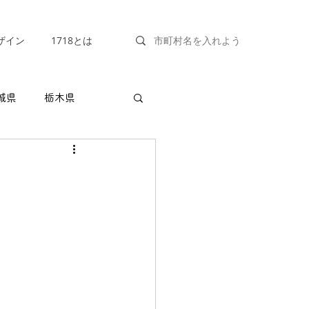
ザイン
1718とは
城県
栃木県
福井県
山梨県
兵庫県
奈良県