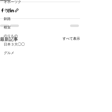
オホーツク
十勝
釧路
根室
のりもの
すべて表示
最新記事
日本３大◯◯
グルメ