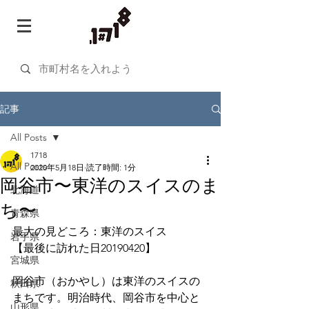
記事
All Posts
1718
All Posts
2020年5月18日
読了時間: 1分
岡谷市〜東洋のスイスのま
北海道
ち〜
青森県
最大の見どころ：東洋のスイス
岩手県
【最後に訪れた日20190420】
宮城県
岡谷市（おかやし）は東洋のスイスの
秋田県
まちです。明治時代、岡谷市を中心と
山形県