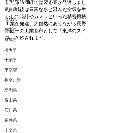
した諏訪湖畔では製糸業が発達しまし
福島県
た。戦後は豊富な水と澄んだ空気を生
かして時計やカメラといった精密機械
茨城県
工業が発達。大自然にありながら長野
栃木県
県随一の工業都市として「東洋のスイ
ス」と称されます。
群馬県
埼玉県
千葉県
東京都
神奈川県
新潟県
富山県
石川県
福井県
山梨県