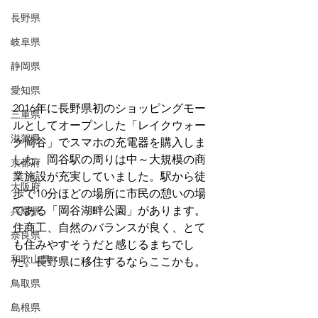
長野県
岐阜県
静岡県
愛知県
2016年に長野県初のショッピングモー
三重県
ルとしてオープンした「レイクウォー
滋賀県
ク岡谷」でスマホの充電器を購入しま
した。岡谷駅の周りは中～大規模の商
京都府
業施設が充実していました。駅から徒
大阪府
歩で10分ほどの場所に市民の憩いの場
である「岡谷湖畔公園」があります。
兵庫県
住商工、自然のバランスが良く、とて
奈良県
も住みやすそうだと感じるまちでし
和歌山県
た。長野県に移住するならここかも。
鳥取県
島根県