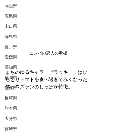
岡山県
広島県
山口県
徳島県
香川県
ニシパの恋人の看板
愛媛県
高知県
まちのゆるキャラ「ビラッキー」はび
福岡県
らとりトマトを食べ過ぎて赤くなった
体とスズランのしっぽが特徴。
佐賀県
長崎県
熊本県
大分県
宮崎県