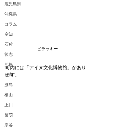
鹿児島県
沖縄県
コラム
空知
石狩
ビラッキー
後志
胆振
町内には「アイヌ文化博物館」があり
日高
ます。
渡島
檜山
上川
留萌
宗谷