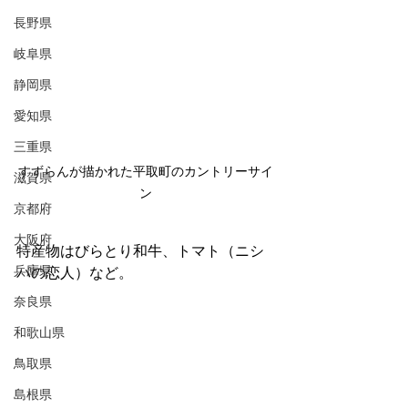
長野県
岐阜県
静岡県
愛知県
三重県
すずらんが描かれた平取町のカントリーサイ
滋賀県
ン
京都府
大阪府
特産物はびらとり和牛、トマト（ニシ
兵庫県
パの恋人）など。
奈良県
和歌山県
鳥取県
島根県