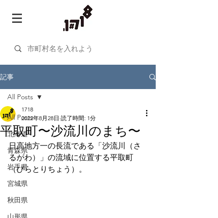
記事
All Posts
1718
All Posts
2022年8月28日
読了時間: 1分
平取町〜沙流川のまち〜
北海道
日高地方一の長流である「沙流川（さ
青森県
るがわ）」の流域に位置する平取町
岩手県
（びらとりちょう）。
宮城県
秋田県
山形県