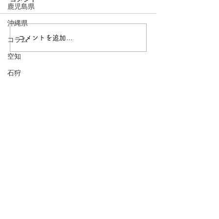
鹿児島県
沖縄県
山形市〜霞城のまち〜
上山市〜上山城
コメントを追加…
コラム
空知
石狩
後志
胆振
日高
渡島
檜山
上川
1718とは
留萌
宗谷
「私のまちは何もないよ」