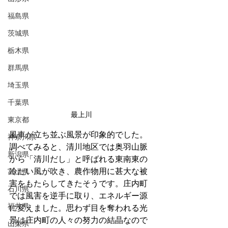
福島県
茨城県
栃木県
群馬県
埼玉県
千葉県
最上川
東京都
風車が立ち並ぶ風景が印象的でした。
神奈川県
調べてみると、清川地区では奥羽山脈
新潟県
から「清川だし」と呼ばれる東南東の
冷たい風が吹き、農作物用に甚大な被
富山県
害をもたらしてきたそうです。庄内町
石川県
では風害を逆手に取り、エネルギー源
福井県
に変えました。思わず目を奪われる光
景は庄内町の人々の努力の結晶なので
山梨県