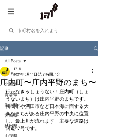
記事
All Posts
1718
All Posts
2021年3月11日
読了時間: 1分
庄内町〜庄内平野のまち〜
北海道
行かなきゃしょうない！庄内町（しょ
青森県
うないまち）は庄内平野のまちです。
岩手県
鶴岡市や酒田市など日本海に面する大
きなまちがある庄内平野の中央に位置
宮城県
し、最上川が流れます。主要な道路は
秋田県
国道47号です。
山形県