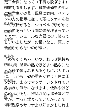
た。全裸になって（下着も脱ぎます）
福島県
浴衣を着用します。職業研修中の地元
の中学生が砂蒸し風呂に案内。ベテラ
茨城県
ンの方の指示に従って頭にタオルを巻
栃木県
いて寝転がると、ショベルで砂がかけ
られてあっという間に体が埋まってい
群馬県
きます。シュールな光景に少し笑って
埼玉県
しまいましたが、お構いなし。顔には
全くかからないのが凄い。
千葉県
東京都
「めちゃくちゃ、いや、わっぜ気持ち
神奈川県
いい」。温泉の熱でほどよい熱さにな
った砂で体はみるみるうちにポカポカ
新潟県
に。しかも、砂の重みが程よく体に圧
富山県
をかけ、まるでマッサージをされてい
るような気分になります。低温やけど
石川県
の恐れがあり、推奨時間は10分ほどで
福井県
すが、ずっと埋まっていたかったで
山梨県
す。温泉やサウナより好きかもしれま