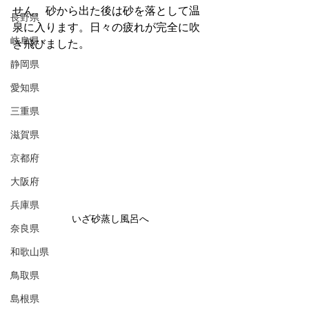
せん。砂から出た後は砂を落として温
長野県
泉に入ります。日々の疲れが完全に吹
岐阜県
き飛びました。
静岡県
愛知県
三重県
滋賀県
京都府
大阪府
兵庫県
いざ砂蒸し風呂へ
奈良県
和歌山県
鳥取県
島根県