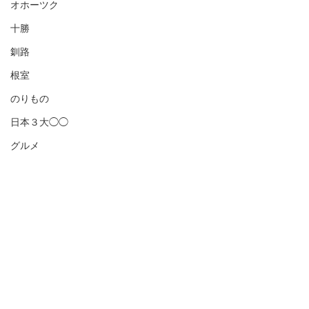
オホーツク
十勝
釧路
根室
のりもの
日本３大◯◯
グルメ