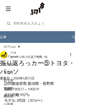
記事
All Posts
1718
All Posts
2019年12月21日
読了時間: 1分
振り返ろっカー⑤トヨタ・
北海道
パッソ
青森県
更新日：
2020年5月31日
岩手県
訪問都道府県:新潟県・長野県
宮城県
期間:190517～190519
走行距離:992㌔
秋田県
モデル:3代目（2016〜）
山形県