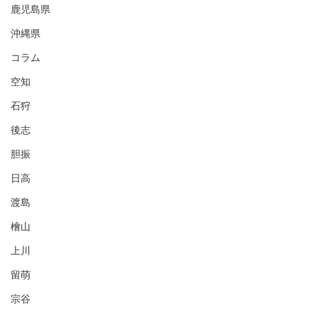
鹿児島県
沖縄県
コラム
空知
石狩
後志
胆振
日高
渡島
檜山
上川
留萌
宗谷