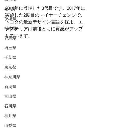
2010年に登場した3代目です。2017年に
福島県
実施した2度目のマイナーチェンジで、
茨城県
トヨタの最新デザイン言語を採用。エ
栃木県
クステリアは前後ともに質感がアップ
しています。
群馬県
埼玉県
千葉県
東京都
神奈川県
新潟県
富山県
石川県
福井県
山梨県