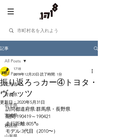
記事
All Posts
1718
All Posts
2019年12月20日
読了時間: 1分
振り返ろっカー④トヨタ・
北海道
ヴィッツ
青森県
更新日：
2020年5月31日
岩手県
訪問都道府県:群馬県・長野県
宮城県
期間:190419～190421
走行距離:805㌔
秋田県
モデル:3代目（2010〜）
山形県