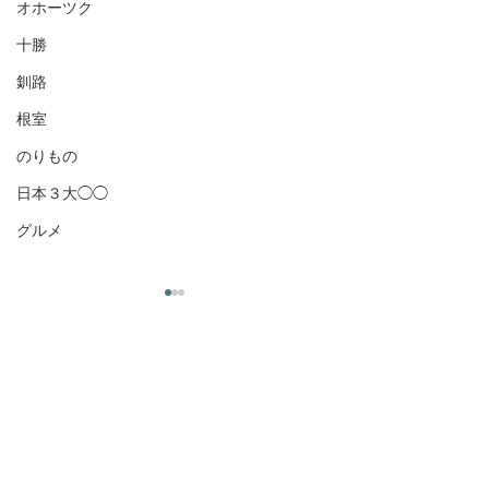
オホーツク
十勝
釧路
根室
のりもの
日本３大◯◯
グルメ
コメント
コメントを追加…
これって変！？公共交通
鳥取に自動改札