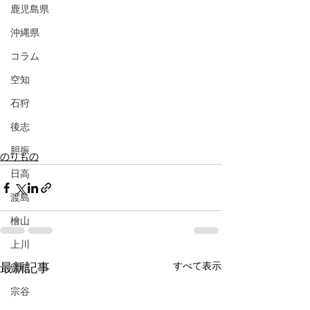
鹿児島県
沖縄県
コラム
空知
石狩
後志
胆振
のりもの
日高
渡島
檜山
上川
すべて表示
最新記事
留萌
宗谷