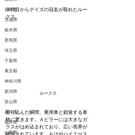
福島県
３代目からデイズの冠名が取れたルー
クス。
茨城県
栃木県
群馬県
埼玉県
千葉県
東京都
神奈川県
新潟県
ルークス
富山県
石川県
乗り込んだ瞬間、乗用車と錯覚する車
格に驚きます。Ａピラーには大きなガ
福井県
ラスがはめ込まれており、広い視界が
山梨県
確保されています。もはやハイエース