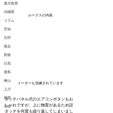
鹿児島県
沖縄県
ルークスの内装
コラム
空知
石狩
後志
胆振
日高
渡島
檜山
メーターも洗練されています
上川
留萌
タッチパネル式のエアコンボタンもお
しゃれですが、上に物置があるため誤
宗谷
タッチを何度も繰り返してしまいまし