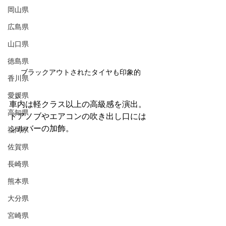
岡山県
広島県
山口県
徳島県
ブラックアウトされたタイヤも印象的
香川県
愛媛県
車内は軽クラス以上の高級感を演出。
高知県
ドアノブやエアコンの吹き出し口には
シルバーの加飾。
福岡県
佐賀県
長崎県
熊本県
大分県
宮崎県