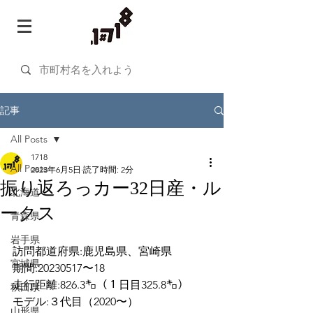
記事
All Posts
1718
All Posts
2023年6月5日
読了時間: 2分
振り返ろっカー32日産・ル
北海道
ークス
青森県
岩手県
訪問都道府県:鹿児島県、宮崎県
宮城県
期間:20230517〜18
走行距離:826.3㌔（１日目325.8㌔）
秋田県
モデル:３代目（2020〜）
山形県