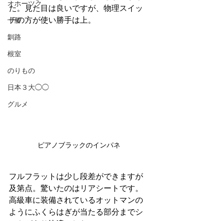
オホーツク
た。見た目は良いですが、物理スイッ
チの方が使い勝手は上。
十勝
釧路
根室
のりもの
日本３大◯◯
グルメ
ピアノブラックのインパネ
フルフラットは少し段差ができますが
及第点。驚いたのはリアシートです。
高級車に装備されているオットマンの
ようにふくらはぎが当たる部分までシ