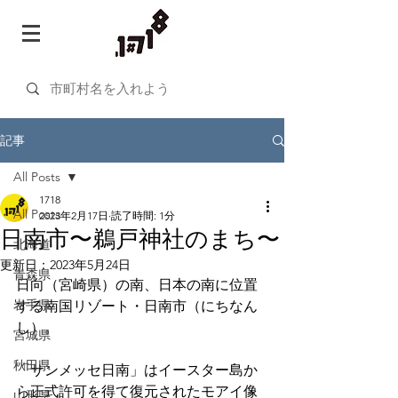
記事
All Posts
1718
All Posts
2023年2月17日
読了時間: 1分
日南市〜鵜戸神社のまち〜
北海道
更新日：
2023年5月24日
青森県
日向（宮崎県）の南、日本の南に位置
岩手県
する南国リゾート・日南市（にちなん
し）。
宮城県
秋田県
「サンメッセ日南」はイースター島か
ら正式許可を得て復元されたモアイ像
山形県