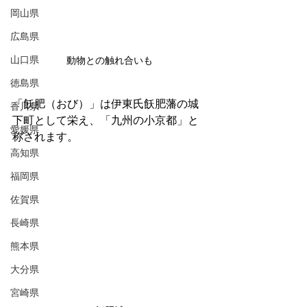
岡山県
広島県
山口県
動物との触れ合いも
徳島県
「飫肥（おび）」は伊東氏飫肥藩の城
香川県
下町として栄え、「九州の小京都」と
愛媛県
称されます。
高知県
福岡県
佐賀県
長崎県
熊本県
大分県
宮崎県