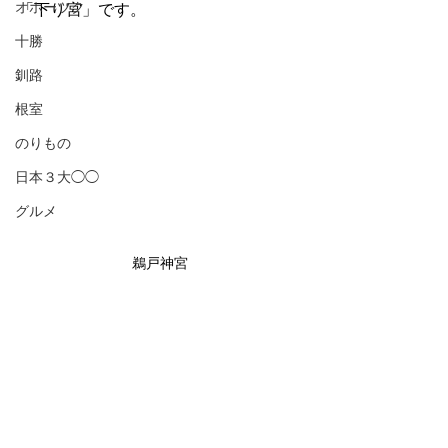
オホーツク
「下り宮」です。
十勝
釧路
根室
のりもの
日本３大◯◯
グルメ
鵜戸神宮