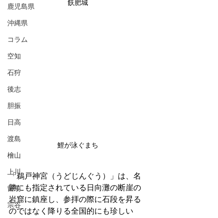
飫肥城
鹿児島県
沖縄県
コラム
空知
石狩
後志
胆振
日高
渡島
鯉が泳ぐまち
檜山
上川
「鵜戸神宮（うどじんぐう）」は、名
勝にも指定されている日向灘の断崖の
留萌
岩窟に鎮座し、参拝の際に石段を昇る
宗谷
のではなく降りる全国的にも珍しい