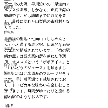
富士川の支流・早川沿いの「県道南ア
福島県
ルプス公園線」しかなく、正真正銘の
僻地です。私も訪問までに時間を要
茨城県
し、最後に訪れた山梨県の市町村とな
栃木県
りました。
群馬県
法華経の聖地・七面山（しちめんさ
埼玉県
ん）へと通ずる赤沢宿。伝統的な石畳
千葉県
の坂道で構成されています。「宿の駅
清水屋」は観光案内所を兼ねた休憩
東京都
所。オススメという「ポポアイス」と
神奈川県
「山ぶどうのジュース」を頂きまし
新潟県
た。ポポは北米原産のフルーツだそう
です。早川町周辺でも栽培されてお
富山県
り、トロピカルな味わいを楽しむこと
石川県
ができます。時間がゆったりと流れる
隠れ家のようなお店です。
福井県
山梨県