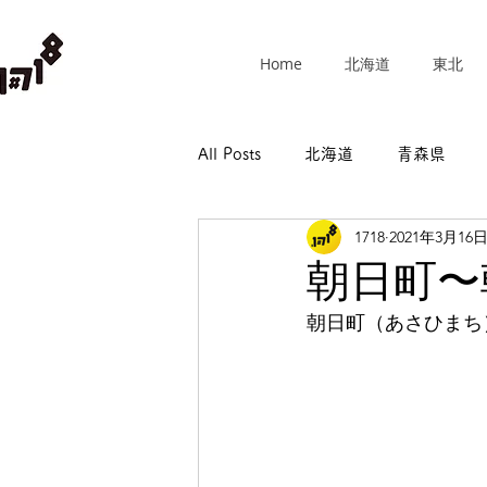
Home
北海道
東北
All Posts
北海道
青森県
1718
2021年3月16
群馬県
埼玉県
千葉県
朝日町〜
朝日町（あさひまち
長野県
岐阜県
静岡県
和歌山県