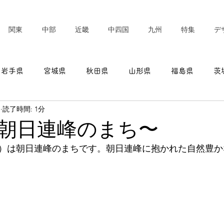
関東
中部
近畿
中四国
九州
特集
デ
岩手県
宮城県
秋田県
山形県
福島県
茨
日
読了時間: 1分
東京都
神奈川県
新潟県
富山県
石川県
朝日連峰のまち〜
）は朝日連峰のまちです。朝日連峰に抱かれた自然豊か
愛知県
三重県
滋賀県
京都府
大阪府