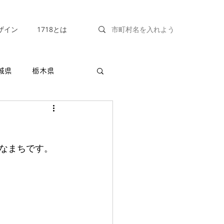
ザイン
1718とは
城県
栃木県
福井県
山梨県
なまちです。
兵庫県
奈良県