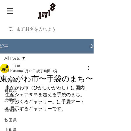
記事
All Posts
1718
All Posts
2023年5月13日
読了時間: 1分
東かがわ市〜手袋のまち〜
北海道
東かがわ市（ひがしかがわし）は国内
青森県
生産シェア90％を超える手袋のまち。
岩手県
「手ぶくろギャラリー」は手袋アート
を展示するギャラリーです。
宮城県
秋田県
山形県