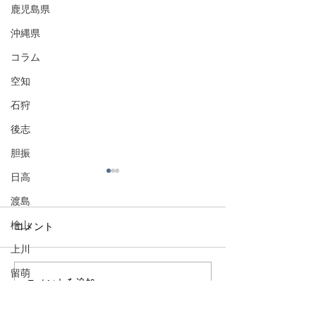
鹿児島県
沖縄県
コラム
空知
石狩
後志
胆振
日高
渡島
檜山
コメント
上川
留萌
コメントを追加…
三豊市〜父母ヶ浜のま
琴平町〜こんぴ
宗谷
ち〜
まち〜