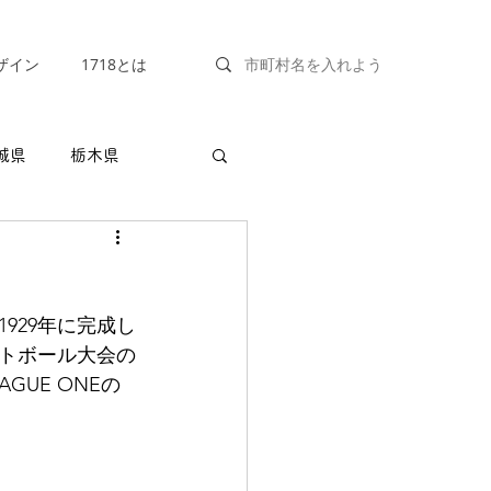
ザイン
1718とは
城県
栃木県
福井県
山梨県
929年に完成し
兵庫県
奈良県
トボール大会の
GUE ONEの