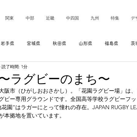
関東
中部
近畿
中四国
九州
特集
デ
岩手県
宮城県
秋田県
山形県
福島県
茨
日
読了時間: 1分
東京都
神奈川県
新潟県
富山県
石川県
〜ラグビーのまち〜
大阪市（ひがしおおさかし）。「花園ラグビー場」は、1
愛知県
三重県
滋賀県
京都府
大阪府
グビー専用グラウンドです。全国高等学校ラグビーフッ
園"はラガーにとって憧れの存在。JAPAN RUGBY LEA
が本拠地を置いています。