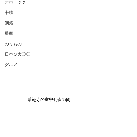
オホーツク
十勝
釧路
根室
のりもの
日本３大◯◯
グルメ
瑞巌寺の室中孔雀の間