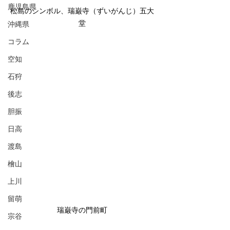
鹿児島県
松島のシンボル、瑞巌寺（ずいがんじ）五大
堂
沖縄県
コラム
空知
石狩
後志
胆振
日高
渡島
檜山
上川
留萌
瑞巌寺の門前町
宗谷