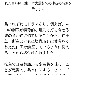
れた白い紙は東日本大震災での津波の高さを
示します
島それぞれにドラマあり。例えば、４
つの洞穴が特徴的な鐘島は打ち寄せる
波の音が鐘に似ていることから、仁王
島（所在はともに塩竈市）は葉巻をく
わえた仁王が鎮座しているように見え
ることから名付けられました。
松島では遊覧船から多島美を味わうこ
とが定番で、島々に関するエピソード
もアナウンスされるのでオススメで
す。価格は1500円ほど。海路には塩竈
市と七ヶ浜町も含まれます。
海上には無数のウミネコ（カモメ）が
飛んでおり、船上からの餌やりが名物