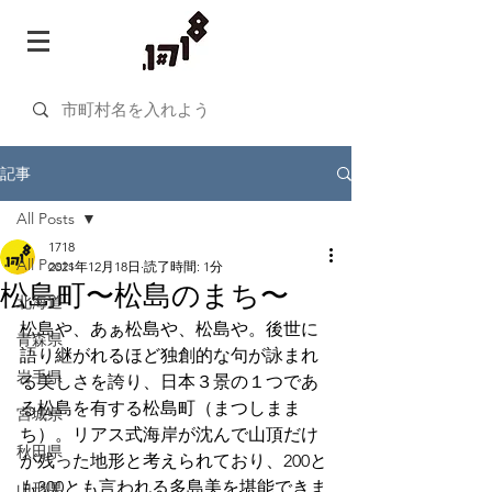
記事
All Posts
1718
All Posts
2021年12月18日
読了時間: 1分
松島町〜松島のまち〜
北海道
松島や、あぁ松島や、松島や。後世に
青森県
語り継がれるほど独創的な句が詠まれ
岩手県
る美しさを誇り、日本３景の１つであ
る松島を有する松島町（まつしまま
宮城県
ち）。リアス式海岸が沈んで山頂だけ
秋田県
が残った地形と考えられており、200と
も300とも言われる多島美を堪能できま
山形県