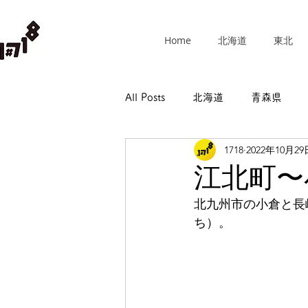
Home
北海道
東北
All Posts
北海道
青森県
1718
2022年10月29
群馬県
埼玉県
千葉県
江北町〜
北九州市の小倉と長
長野県
岐阜県
静岡県
ち）。
和歌山県