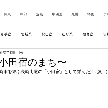
関東
中部
近畿
中四国
九州
特集
デ
岩手県
宮城県
秋田県
山形県
福島県
茨
日
読了時間: 1分
東京都
神奈川県
新潟県
富山県
石川県
小田宿のまち〜
崎市を結ぶ長崎街道の「小田宿」として栄えた江北町（
愛知県
三重県
滋賀県
京都府
大阪府