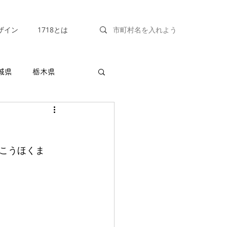
ザイン
1718とは
城県
栃木県
福井県
山梨県
こうほくま
兵庫県
奈良県