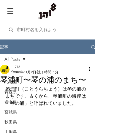
記事
All Posts
1718
All Posts
2020年11月2日
読了時間: 1分
琴浦町〜琴の浦のまち〜
北海道
琴浦町（ことうらちょう）は琴の浦の
青森県
まちです。古くから、琴浦町の海岸は
岩手県
「琴の浦」と呼ばれていました。
宮城県
秋田県
山形県