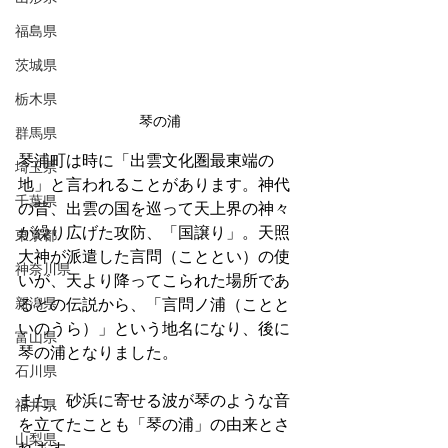
福島県
茨城県
栃木県
琴の浦
群馬県
琴浦町は時に「出雲文化圏最東端の
埼玉県
地」と言われることがあります。神代
千葉県
の昔、出雲の国を巡って天上界の神々
が繰り広げた攻防、「国譲り」。天照
東京都
大神が派遣した言問（こととい）の使
神奈川県
いが、天より降ってこられた場所であ
新潟県
るとの伝説から、「言問ノ浦（ことと
いのうら）」という地名になり、後に
富山県
琴の浦となりました。
石川県
また、砂浜に寄せる波が琴のような音
福井県
を立てたことも「琴の浦」の由来とさ
山梨県