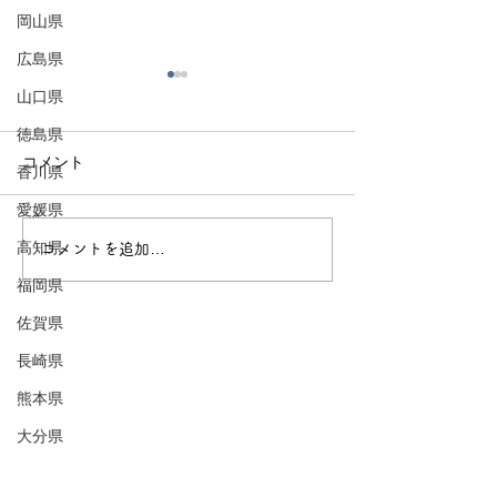
岡山県
広島県
山口県
徳島県
コメント
香川県
愛媛県
高知県
コメントを追加…
鳥取に自動改札がキタ！
山陰に行くべき
自動改札がない都道府県
由
福岡県
は！？
佐賀県
長崎県
熊本県
大分県
宮崎県