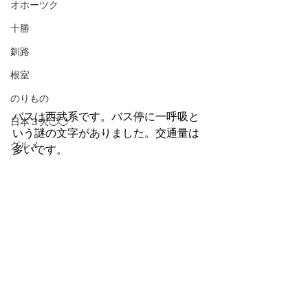
オホーツク
十勝
釧路
根室
のりもの
バスは西武系です。バス停に一呼吸と
日本３大◯◯
いう謎の文字がありました。交通量は
グルメ
多いです。