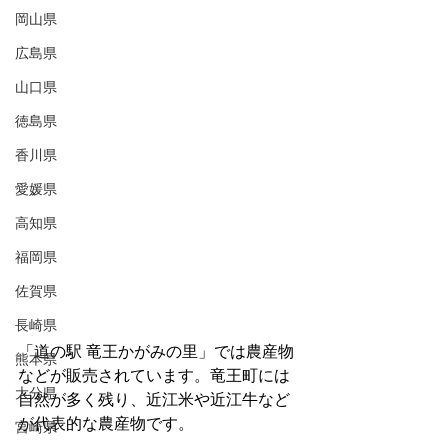
岡山県
広島県
山口県
徳島県
香川県
愛媛県
高知県
福岡県
佐賀県
長崎県
「道の駅 竜王かがみの里」では農産物
熊本県
などが販売されています。竜王町には
大分県
自然が多く残り、近江米や近江牛など
が代表的な農産物です。
宮崎県