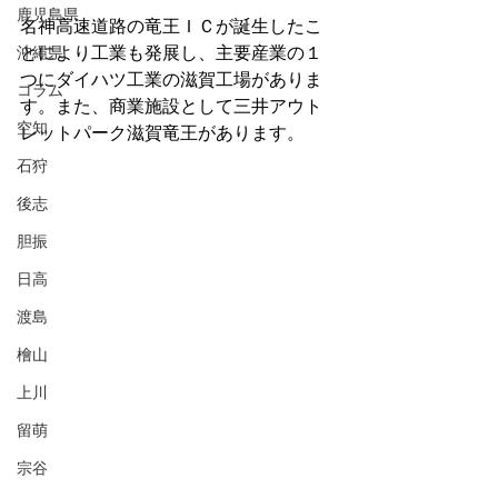
鹿児島県
名神高速道路の竜王ＩＣが誕生したこ
沖縄県
とにより工業も発展し、主要産業の１
つにダイハツ工業の滋賀工場がありま
コラム
す。また、商業施設として三井アウト
空知
レットパーク滋賀竜王があります。
石狩
後志
胆振
日高
渡島
檜山
上川
留萌
宗谷