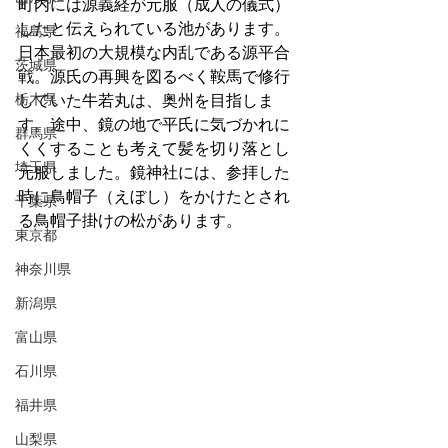
町内には源義経が元服（成人の儀式）
したと伝えられている池があります。
福島県
日本最初の大規模な内乱である源平合
茨城県
戦。源氏の再興を図るべく鞍馬で修行
栃木県
していた牛若丸は、奥州を目指しま
す。途中、鏡の地で平氏に気づかれに
群馬県
くくすることも考えて髪を切り落とし
埼玉県
元服しました。鏡神社には、参拝した
時に鳥帽子（えぼし）をかけたとされ
千葉県
る鳥帽子掛けの松があります。
東京都
神奈川県
新潟県
富山県
石川県
福井県
山梨県