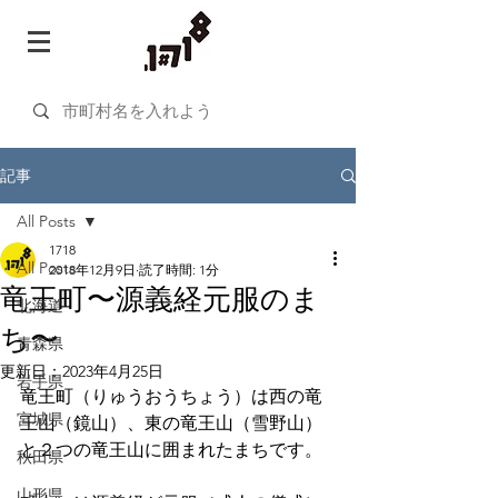
記事
All Posts
1718
All Posts
2018年12月9日
読了時間: 1分
竜王町〜源義経元服のま
北海道
ち〜
青森県
更新日：
2023年4月25日
岩手県
竜王町（りゅうおうちょう）は西の竜
宮城県
王山（鏡山）、東の竜王山（雪野山）
と２つの竜王山に囲まれたまちです。
秋田県
山形県