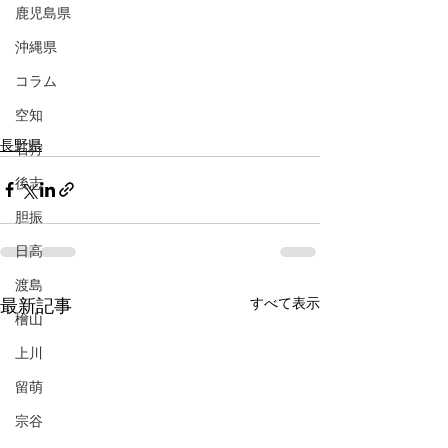
鹿児島県
沖縄県
コラム
空知
長野県
石狩
後志
胆振
日高
渡島
すべて表示
最新記事
檜山
上川
留萌
宗谷