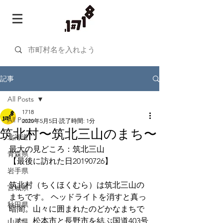
記事
All Posts
1718
All Posts
2020年5月5日
読了時間: 1分
筑北村〜筑北三山のまち〜
北海道
最大の見どころ：筑北三山
青森県
【最後に訪れた日20190726】
岩手県
筑北村（ちくほくむら）は筑北三山の
宮城県
まちです。 ヘッドライトを消すと真っ
秋田県
暗闇。山々に囲まれたのどかなまちで
した。松本市と長野市を結ぶ国道403号
山形県