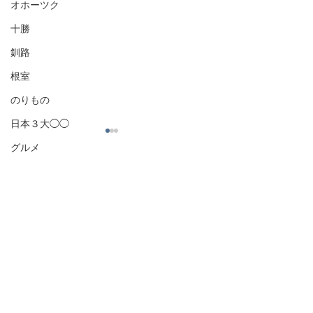
オホーツク
十勝
釧路
根室
のりもの
日本３大◯◯
グルメ
コメント
豊丘村〜松茸のまち〜
飯田市〜リンゴ
コメントを追加…