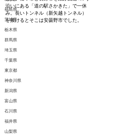
沿いにある「道の駅さかきた」で一休
福島県
み。
長いトンネル（新矢越トンネル）
茨城県
を抜けるとそこは安曇野市でした。
栃木県
群馬県
埼玉県
千葉県
東京都
神奈川県
新潟県
富山県
石川県
福井県
山梨県