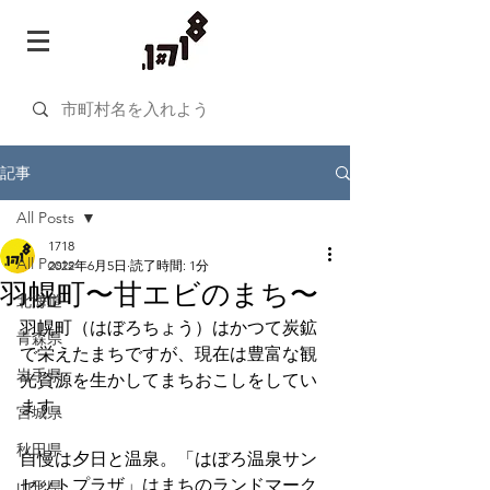
記事
All Posts
1718
All Posts
2022年6月5日
読了時間: 1分
羽幌町〜甘エビのまち〜
北海道
羽幌町（はぼろちょう）はかつて炭鉱
青森県
で栄えたまちですが、現在は豊富な観
岩手県
光資源を生かしてまちおこしをしてい
ます。
宮城県
秋田県
自慢は夕日と温泉。「はぼろ温泉サン
セットプラザ」はまちのランドマーク
山形県