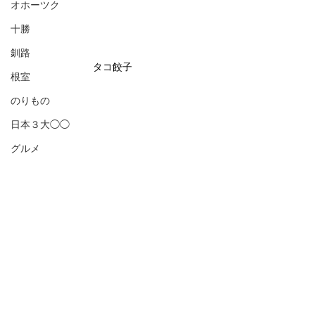
オホーツク
十勝
釧路
タコ餃子
根室
のりもの
日本３大◯◯
グルメ