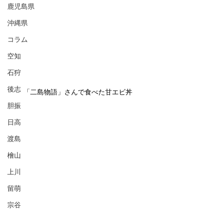
鹿児島県
沖縄県
コラム
空知
石狩
後志
「二島物語」さんで食べた甘エビ丼
胆振
日高
渡島
檜山
上川
留萌
宗谷