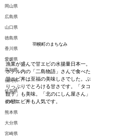
岡山県
広島県
山口県
徳島県
羽幌町のまちなみ
香川県
愛媛県
漁業が盛んで甘エビの水揚量日本一。
高知県
ホテル内の「二島物語」さんで食べた
甘エビ丼は至福の美味しさでした。ぷ
福岡県
りっぷりでとろける甘さです。「タコ
佐賀県
餃子」も美味。「北のにしん屋さん」
の甘エビ丼も人気です。
長崎県
熊本県
大分県
宮崎県