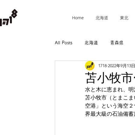
Home
北海道
東北
All Posts
北海道
青森県
1718
2022年9月13
群馬県
埼玉県
千葉県
苫小牧市
水と木に恵まれ、明
長野県
岐阜県
静岡県
苫小牧市（とまこま
空港」という海空２
界最大級の石油備蓄
和歌山県