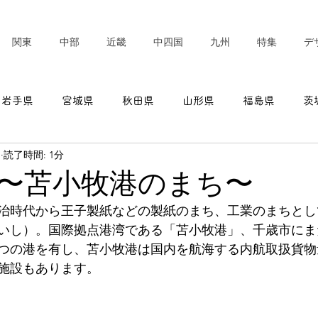
関東
中部
近畿
中四国
九州
特集
デ
岩手県
宮城県
秋田県
山形県
福島県
茨
日
読了時間: 1分
東京都
神奈川県
新潟県
富山県
石川県
〜苫小牧港のまち〜
治時代から王子製紙などの製紙のまち、工業のまちとし
愛知県
三重県
滋賀県
京都府
大阪府
いし）。国際拠点港湾である「苫小牧港」、千歳市にま
つの港を有し、苫小牧港は国内を航海する内航取扱貨物
施設もあります。