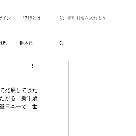
ザイン
1718とは
城県
栃木県
福井県
山梨県
て発展してきた
兵庫県
奈良県
たがる「新千歳
量日本一で、世