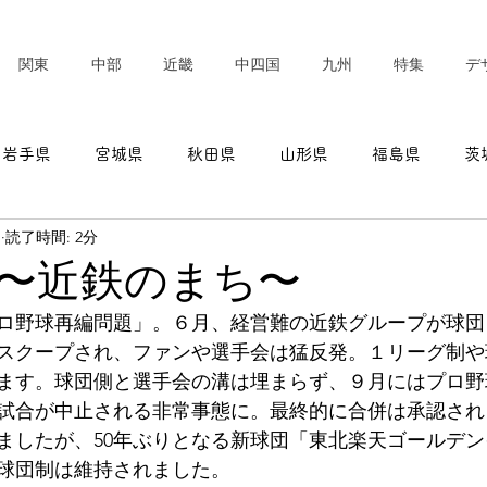
関東
中部
近畿
中四国
九州
特集
デ
岩手県
宮城県
秋田県
山形県
福島県
茨
日
読了時間: 2分
東京都
神奈川県
新潟県
富山県
石川県
〜近鉄のまち〜
「プロ野球再編問題」。６月、経営難の近鉄グループが球
愛知県
三重県
滋賀県
京都府
大阪府
スクープされ、ファンや選手会は猛反発。１リーグ制や
ます。球団側と選手会の溝は埋まらず、９月にはプロ野
試合が中止される非常事態に。最終的に合併は承認され
ましたが、50年ぶりとなる新球団「東北楽天ゴールデ
2球団制は維持されました。