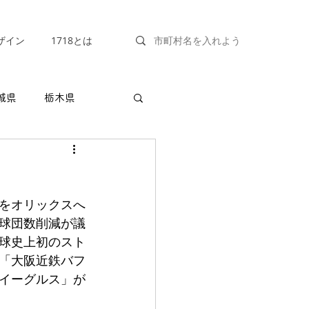
ザイン
1718とは
城県
栃木県
福井県
山梨県
団をオリックスへ
兵庫県
奈良県
球団数削減が議
球史上初のスト
「大阪近鉄バフ
ンイーグルス」が