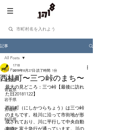
記事
All Posts
1718
All Posts
2019年8月27日
読了時間: 1分
西桂町〜三つ峠のまち〜
北海道
最大の見どころ：三つ峠【最後に訪れ
青森県
た日20181122】
岩手県
西桂町（にしかつらちょう）は三つ峠
宮城県
のまちです。桂川に沿って市街地が形
秋田県
成されており、川に平行して中央自動
車道と富士急行が通っています。川の
山形県