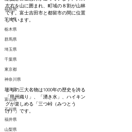
左右を山に囲まれ、町域の８割が山林
福島県
です。富士吉田市と都留市の間に位置
茨城県
しています。
栃木県
群馬県
埼玉県
千葉県
東京都
神奈川県
新潟県
まちの三大名物は1000年の歴史を誇る
「甲州織り」、「湧き水」、ハイキン
富山県
グが楽しめる「三つ峠（みつとう
石川県
げ）」です。
福井県
山梨県