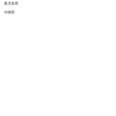
鹿児島県
沖縄県
コラム
空知
石狩
後志
胆振
1718とは
日高
渡島
「私のまちは何もないよ」
檜山
自己紹介でよく聞くこのセリフに
上川
違和感を覚えたことをきっかけに
12年かけて日本の全1718市町村を訪れまし
留萌
た。
宗谷
すべてのまちに魅力があるはずだし、
すべての人がまちに誇りを持ってほしい。