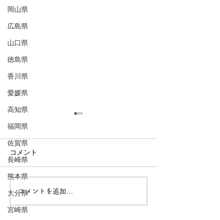
岡山県
広島県
山口県
徳島県
香川県
愛媛県
高知県
福岡県
佐賀県
コメント
長崎県
熊本県
コメントを追加…
南部町〜南部氏発祥のま
富士川町〜富士
大分県
ち〜
ち〜
宮崎県