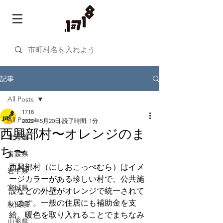
記事
All Posts
1718
All Posts
2022年5月20日
読了時間: 1分
西興部村〜オレンジのま
北海道
ち〜
青森県
西興部村（にしおこっぺむら）はイメ
岩手県
ージカラーがある珍しい村で、公共施
宮城県
設などの外壁がオレンジで統一されて
います。一般の住居にも補助金を支
秋田県
給。暖色を取り入れることでまちなみ
山形県