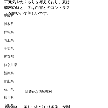
に元気やぬくもりを与えており、夏は
福島県
森林の緑と、冬は白雪とのコントラス
トが鮮やかで美しいです。
茨城県
栃木県
群馬県
埼玉県
千葉県
東京都
神奈川県
新潟県
富山県
石川県
緑豊かな西興部村
福井県
山梨県
1999年に「美しい村づくり条例」が制