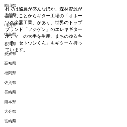
岡山県
村では酪農が盛んなほか、森林資源が
広島県
豊富なことからギター工場の「オホー
ツク楽器工業」があり、世界のトップ
山口県
ブランド「フジゲン」のエレキギター
徳島県
ボディーの大半を生産。まちのゆるキ
ャラ「セトウシくん」もギターを持っ
香川県
ています。
愛媛県
高知県
福岡県
佐賀県
長崎県
熊本県
大分県
宮崎県