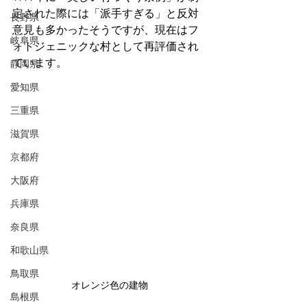
定された際には「派手すぎる」と反対
長野県
意見も多かったそうですが、現在はフ
岐阜県
ォトジェニックな村として再評価され
ています。
静岡県
愛知県
三重県
滋賀県
京都府
大阪府
兵庫県
奈良県
和歌山県
鳥取県
オレンジ色の建物
島根県