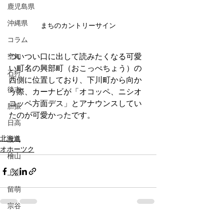
鹿児島県
沖縄県
まちのカントリーサイン
コラム
空知
ついつい口に出して読みたくなる可愛
い町名の興部町（おこっぺちょう）の
石狩
西側に位置しており、下川町から向か
後志
う際、カーナビが「オコッペ、ニシオ
コッペ方面デス」とアナウンスしてい
胆振
たのが可愛かったです。
日高
北海道
渡島
オホーツク
檜山
上川
留萌
宗谷