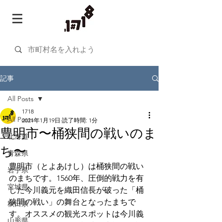
記事
All Posts
1718
All Posts
2021年1月19日
読了時間: 1分
豊明市〜桶狭間の戦いのま
北海道
ち〜
青森県
豊明市（とよあけし）は桶狭間の戦い
岩手県
のまちです。1560年、圧倒的戦力を有
宮城県
した今川義元を織田信長が破った「桶
狭間の戦い」の舞台となったまちで
秋田県
す。オススメの観光スポットは今川義
山形県