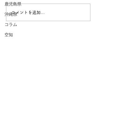
鹿児島県
コメントを追加…
愛知県民は高いところが
徹底比較！愛知
沖縄県
好き？愛知のタワー比較
都市はどこだが
コラム
空知
石狩
後志
胆振
日高
渡島
檜山
1718とは
上川
留萌
「私のまちは何もないよ」
宗谷
自己紹介でよく聞くこのセリフに