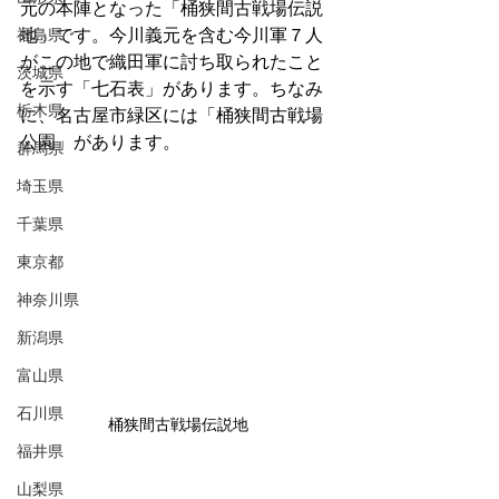
元の本陣となった「桶狭間古戦場伝説
福島県
地」です。今川義元を含む今川軍７人
がこの地で織田軍に討ち取られたこと
茨城県
を示す「七石表」があります。ちなみ
栃木県
に、名古屋市緑区には「桶狭間古戦場
公園」があります。
群馬県
埼玉県
千葉県
東京都
神奈川県
新潟県
富山県
石川県
桶狭間古戦場伝説地
福井県
山梨県