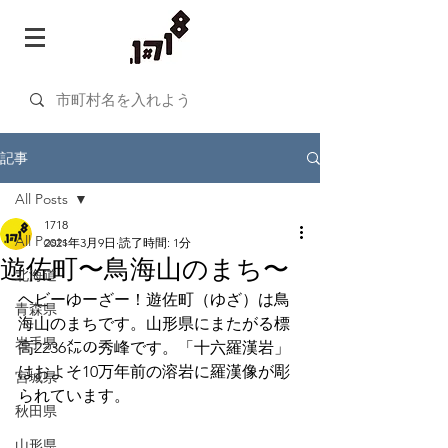
記事
All Posts
1718
All Posts
2021年3月9日
読了時間: 1分
遊佐町〜鳥海山のまち〜
北海道
ヘビーゆーざー！遊佐町（ゆざ）は鳥
青森県
海山のまちです。山形県にまたがる標
岩手県
高2236㍍の秀峰です。「十六羅漢岩」
はおよそ10万年前の溶岩に羅漢像が彫
宮城県
られています。
秋田県
山形県