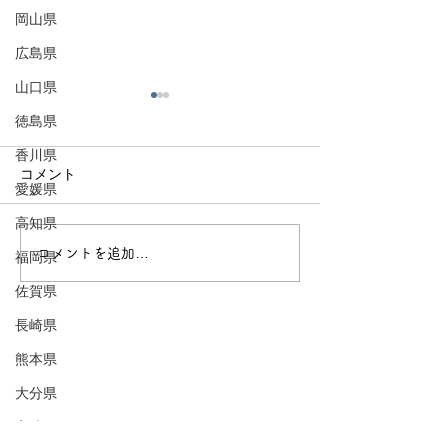
岡山県
広島県
山口県
徳島県
香川県
コメント
愛媛県
高知県
山形市〜霞城のまち〜
上山市〜上山城
コメントを追加…
福岡県
佐賀県
長崎県
熊本県
大分県
宮崎県