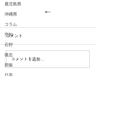
鹿児島県
沖縄県
コラム
空知
コメント
石狩
後志
宇都宮市〜餃子
コメントを追加…
鹿沼市〜秋まつりのま
胆振
ち〜
日高
渡島
檜山
上川
留萌
宗谷