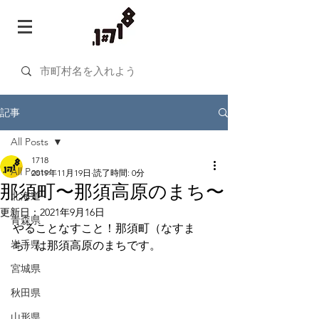
記事
All Posts
1718
All Posts
2019年11月19日
読了時間: 0分
那須町〜那須高原のまち〜
北海道
更新日：
2021年9月16日
青森県
やることなすこと！那須町（なすま
岩手県
ち）は那須高原のまちです。
宮城県
秋田県
山形県