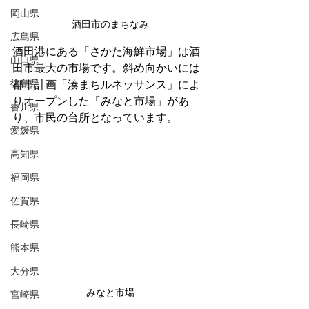
岡山県
酒田市のまちなみ
広島県
酒田港にある「さかた海鮮市場」は酒
山口県
田市最大の市場です。斜め向かいには
徳島県
都市計画「湊まちルネッサンス」によ
りオープンした「みなと市場」があ
香川県
り、市民の台所となっています。
愛媛県
高知県
福岡県
佐賀県
長崎県
熊本県
大分県
みなと市場
宮崎県