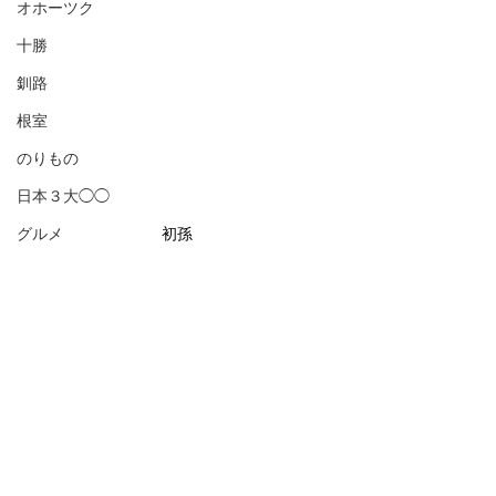
オホーツク
十勝
釧路
根室
のりもの
日本３大◯◯
グルメ
初孫