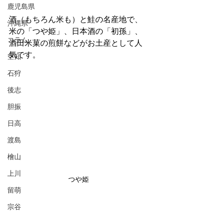
鹿児島県
酒（もちろん米も）と鮭の名産地で、
沖縄県
米の「つや姫」、日本酒の「初孫」、
コラム
酒田米菓の煎餅などがお土産として人
気です。
空知
石狩
後志
胆振
日高
渡島
檜山
上川
つや姫
留萌
宗谷