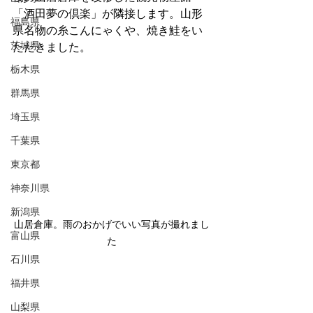
「酒田夢の倶楽」が隣接します。山形
福島県
県名物の糸こんにゃくや、焼き鮭をい
茨城県
ただきました。
栃木県
群馬県
埼玉県
千葉県
東京都
神奈川県
新潟県
山居倉庫。雨のおかげでいい写真が撮れまし
富山県
た
石川県
福井県
山梨県