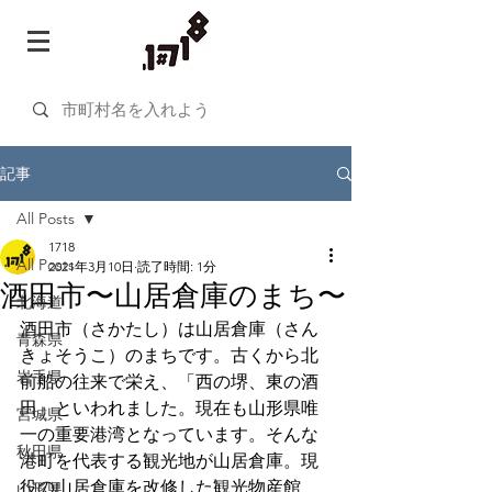
記事
All Posts
1718
All Posts
2021年3月10日
読了時間: 1分
酒田市〜山居倉庫のまち〜
北海道
酒田市（さかたし）は山居倉庫（さん
青森県
きょそうこ）のまちです。古くから北
岩手県
前船の往来で栄え、「西の堺、東の酒
田」といわれました。現在も山形県唯
宮城県
一の重要港湾となっています。そんな
秋田県
港町を代表する観光地が山居倉庫。現
役の山居倉庫を改修した観光物産館
山形県