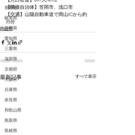
【隣接自治体】笠岡市、浅口市
長野県
【交通】山陽自動車道で岡山ICから約
岐阜県
35分
静岡県
岡山県
愛知県
三重県
滋賀県
京都府
すべて表示
最新記事
大阪府
兵庫県
奈良県
和歌山県
鳥取県
島根県