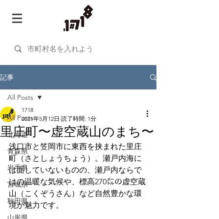
記事
All Posts
1718
All Posts
2021年5月12日
読了時間: 1分
里庄町〜虚空蔵山のまち〜
北海道
浅口市と笠岡市に東西を挟まれた里庄
青森県
町（さとしょうちょう）。瀬戸内海に
岩手県
は面していないものの、瀬戸内ならで
はの温暖な気候や、標高270㍍の虚空蔵
宮城県
山（こくぞうさん）など自然豊かな環
秋田県
境が魅力です。
山形県