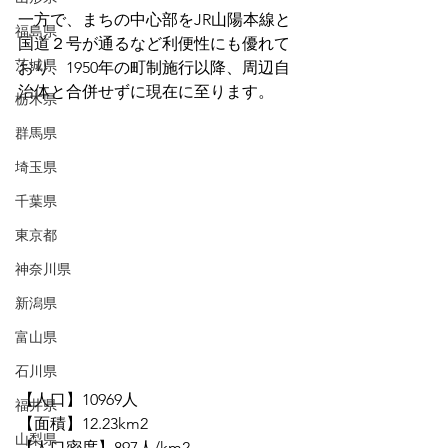
一方で、まちの中心部をJR山陽本線と
福島県
国道２号が通るなど利便性にも優れて
茨城県
おり、1950年の町制施行以降、周辺自
治体と合併せずに現在に至ります。
栃木県
群馬県
埼玉県
千葉県
東京都
神奈川県
新潟県
富山県
石川県
【人口】10969人
福井県
【面積】12.23km2
山梨県
【人口密度】897人/km2