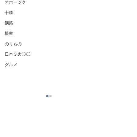
オホーツク
十勝
釧路
根室
のりもの
日本３大◯◯
グルメ
コメント