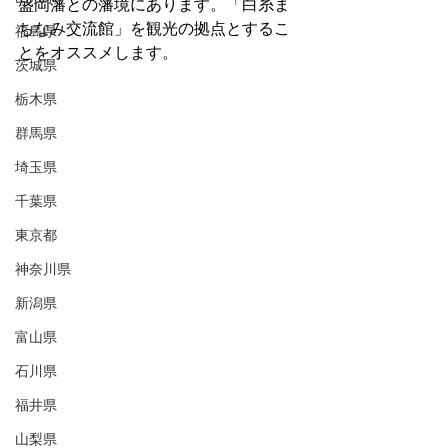
盛岡藩との藩境にあります。「白糸ま
ちなみ交流館」を観光の拠点とするこ
福島県
とをオススメします。
茨城県
栃木県
群馬県
埼玉県
千葉県
東京都
神奈川県
新潟県
富山県
石川県
福井県
山梨県