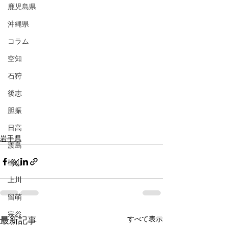
鹿児島県
沖縄県
コラム
空知
石狩
後志
胆振
日高
岩手県
渡島
檜山
上川
留萌
宗谷
すべて表示
最新記事