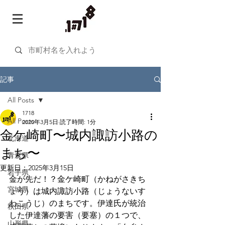
記事
All Posts
1718
All Posts
2020年3月5日
読了時間: 1分
金ケ崎町〜城内諏訪小路の
北海道
まち〜
青森県
更新日：
2025年3月15日
岩手県
金が先だ！？金ケ崎町（かねがさきち
宮城県
ょう）は城内諏訪小路（じょうないす
わこうじ）のまちです。伊達氏が統治
秋田県
した伊達藩の要害（要塞）の１つで、
山形県