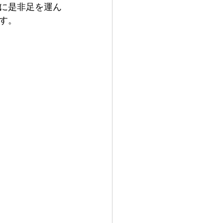
に是非足を運ん
す。