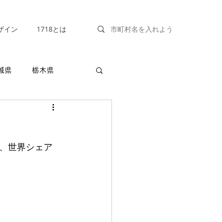
ザイン
1718とは
城県
栃木県
福井県
山梨県
、世界シェア
兵庫県
奈良県