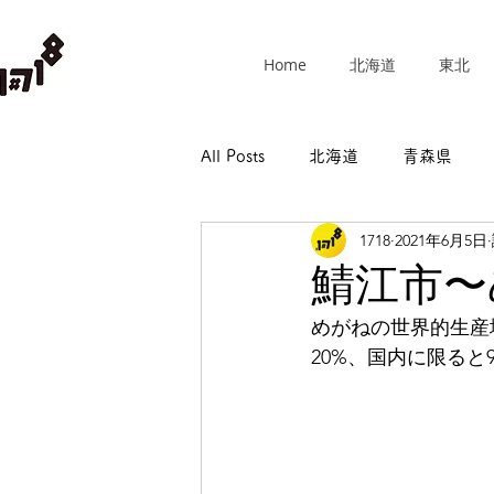
Home
北海道
東北
All Posts
北海道
青森県
1718
2021年6月5日
群馬県
埼玉県
千葉県
鯖江市〜
めがねの世界的生産
長野県
岐阜県
静岡県
20%、国内に限ると
和歌山県