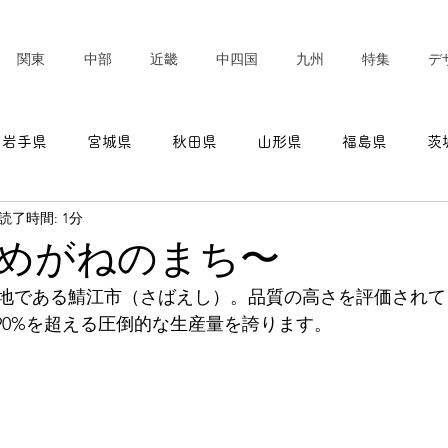
関東
中部
近畿
中四国
九州
特集
デ
岩手県
宮城県
秋田県
山形県
福島県
茨
読了時間: 1分
東京都
神奈川県
新潟県
富山県
石川県
めがねのまち〜
地である鯖江市（さばえし）。品質の高さを評価されて
愛知県
三重県
滋賀県
京都府
大阪府
90%を超える圧倒的な生産量を誇ります。