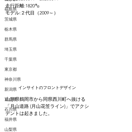
走行距離:1820㌔
福島県
モデル:２代目（2009～）
茨城県
栃木県
群馬県
埼玉県
千葉県
東京都
神奈川県
インサイトのフロントデザイン
新潟県
山形県鶴岡市から同県西川町へ抜ける
富山県
「月山道路 (月山花笠ライン)」でアクシ
石川県
デントは起きました。
福井県
山梨県