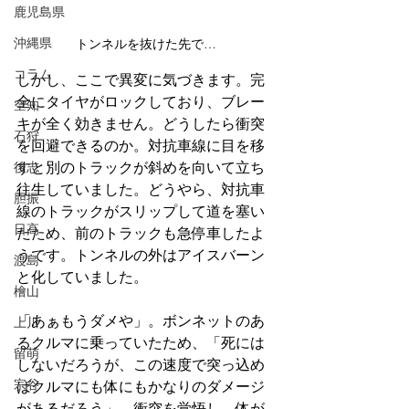
鹿児島県
沖縄県
トンネルを抜けた先で…
コラム
しかし、ここで異変に気づきます。完
全にタイヤがロックしており、ブレー
空知
キが全く効きません。どうしたら衝突
石狩
を回避できるのか。対抗車線に目を移
後志
すと別のトラックが斜めを向いて立ち
往生していました。どうやら、対抗車
胆振
線のトラックがスリップして道を塞い
日高
だため、前のトラックも急停車したよ
うです。トンネルの外はアイスバーン
渡島
と化していました。
檜山
「あぁもうダメや」。ボンネットのあ
上川
るクルマに乗っていたため、「死には
留萌
しないだろうが、この速度で突っ込め
宗谷
ばクルマにも体にもかなりのダメージ
があるだろう」。衝突を覚悟し、体が