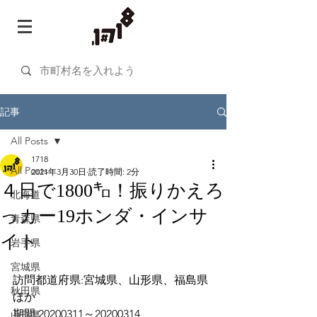
記事
All Posts
1718
All Posts
2021年3月30日
読了時間: 2分
４日で1800㌔！振りかえろ
北海道
っカー19ホンダ・インサ
青森県
イト
岩手県
宮城県
訪問都道府県:宮城県、山形県、福島県
秋田県
ほか
期間:20200311～20200314
山形県