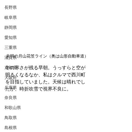
長野県
岐阜県
静岡県
愛知県
三重県
未明の月山花笠ライン（奥は山形自動車道）
滋賀県
京都府
冬の寒さが残る早朝。うっすらと空が
明るくなるなか、私はクルマで西川町
大阪府
を目指していました。天候は晴れでし
兵庫県
たが、時折吹雪で視界不良に。
奈良県
和歌山県
鳥取県
島根県