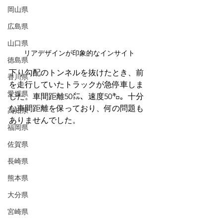
岡山県
広島県
山口県
リアデザインが印象的なインサイト
徳島県
下り勾配のトンネルを抜けたとき、前
香川県
を走行していたトラックが急停車しま
愛媛県
した。車間距離50㍍、速度50㌔。十分
な車間距離を保っており、何の問題も
高知県
ありませんでした。
福岡県
佐賀県
長崎県
熊本県
大分県
宮崎県