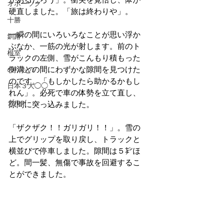
オホーツク
硬直しました。「旅は終わりや」。
十勝
一瞬の間にいろいろなことが思い浮か
釧路
ぶなか、一筋の光が射します。前のト
根室
ラックの左側、雪がこんもり積もった
のりもの
側溝との間にわずかな隙間を見つけた
のです。「もしかしたら助かるかもし
日本３大◯◯
れん」。必死で車の体勢を立て直し、
グルメ
隙間に突っ込みました。
「ザクザク！！ガリガリ！！」。雪の
上でグリップを取り戻し、トラックと
横並びで停車しました。隙間は５㌢ほ
ど。間一髪、無傷で事故を回避するこ
とができました。