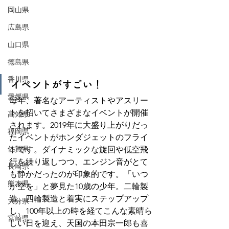
岡山県
広島県
山口県
徳島県
香川県
イベントがすごい！
愛媛県
毎年、著名なアーティストやアスリー
トを招いてさまざまなイベントが開催
高知県
されます。2019年に大盛り上がりだっ
福岡県
たイベントがホンダジェットのフライ
佐賀県
トです。ダイナミックな旋回や低空飛
行を繰り返しつつ、エンジン音がとて
長崎県
も静かだったのが印象的です。「いつ
熊本県
か空を」と夢見た10歳の少年。二輪製
造、四輪製造と着実にステップアップ
大分県
し、100年以上の時を経てこんな素晴ら
宮崎県
しい日を迎え、天国の本田宗一郎も喜