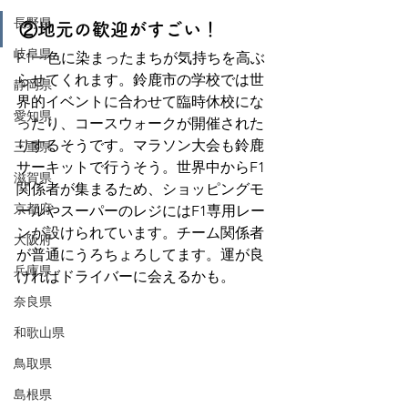
長野県
②地元の歓迎がすごい！
岐阜県
F1一色に染まったまちが気持ちを高ぶ
らせてくれます。鈴鹿市の学校では世
静岡県
界的イベントに合わせて臨時休校にな
愛知県
ったり、コースウォークが開催された
りするそうです。マラソン大会も鈴鹿
三重県
サーキットで行うそう。世界中からF1
滋賀県
関係者が集まるため、ショッピングモ
京都府
ールやスーパーのレジにはF1専用レー
ンが設けられています。チーム関係者
大阪府
が普通にうろちょろしてます。運が良
兵庫県
ければドライバーに会えるかも。
奈良県
和歌山県
鳥取県
島根県