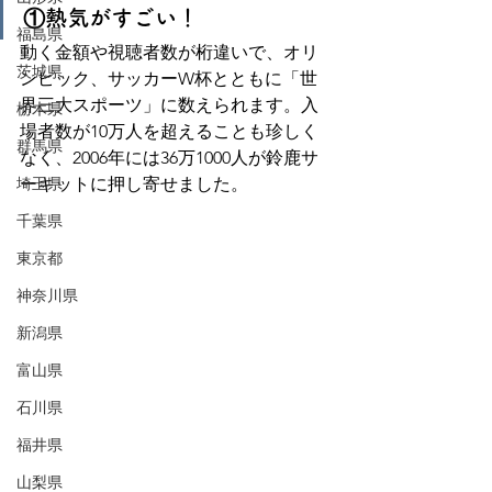
①熱気がすごい！
福島県
動く金額や視聴者数が桁違いで、オリ
茨城県
ンピック、サッカーW杯とともに「世
界三大スポーツ」に数えられます。入
栃木県
場者数が10万人を超えることも珍しく
群馬県
なく、2006年には36万1000人が鈴鹿サ
埼玉県
ーキットに押し寄せました。
千葉県
東京都
神奈川県
新潟県
富山県
石川県
福井県
山梨県