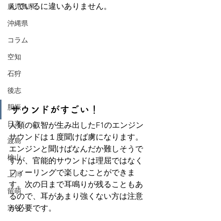
んでいるに違いありません。
鹿児島県
沖縄県
コラム
空知
石狩
後志
胆振
サウンドがすごい！
日高
人類の叡智が生み出したF1のエンジン
サウンドは１度聞けば虜になります。
渡島
エンジンと聞けばなんだか難しそうで
檜山
すが、官能的サウンドは理屈ではなく
フィーリングで楽しむことができま
上川
す。次の日まで耳鳴りが残ることもあ
留萌
るので、耳があまり強くない方は注意
宗谷
が必要です。