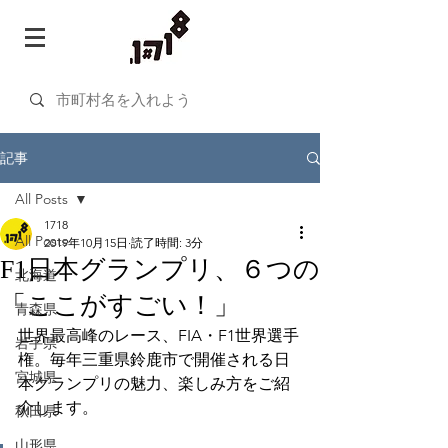
記事
All Posts
1718
All Posts
2019年10月15日
読了時間: 3分
F1日本グランプリ、６つの
北海道
「ここがすごい！」
青森県
世界最高峰のレース、FIA・F1世界選手
岩手県
権。毎年三重県鈴鹿市で開催される日
宮城県
本グランプリの魅力、楽しみ方をご紹
介します。
秋田県
山形県