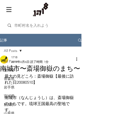
記事
All Posts
1718
All Posts
2019年6月6日
読了時間: 1分
南城市〜斎場御嶽のまち〜
北海道
最大の見どころ：斎場御嶽【最後に訪
青森県
れた日20080510】
岩手県
宮城県
南城市（なんじょうし）は、斎場御嶽
のまちです。琉球王国最高の聖地で
秋田県
す。
山形県