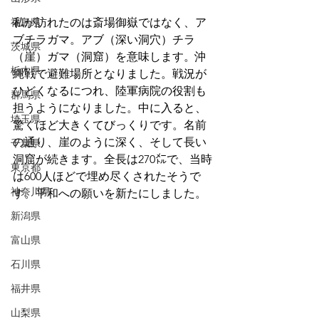
福島県
私が訪れたのは斎場御嶽ではなく、ア
ブチラガマ。アブ（深い洞穴）チラ
茨城県
（崖）ガマ（洞窟）を意味します。沖
栃木県
縄戦で避難場所となりました。戦況が
ひどくなるにつれ、陸軍病院の役割も
群馬県
担うようになりました。中に入ると、
埼玉県
驚くほど大きくてびっくりです。名前
の通り、崖のように深く、そして長い
千葉県
洞窟が続きます。全長は270㍍で、当時
東京都
は600人ほどで埋め尽くされたそうで
神奈川県
す。平和への願いを新たにしました。
新潟県
富山県
石川県
福井県
山梨県