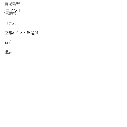
鹿児島県
コメント
沖縄県
コラム
空知
コメントを追加…
うるま市〜海中道路のま
糸満市〜平和祈
ち〜
まち〜
石狩
後志
胆振
日高
渡島
檜山
上川
留萌
1718とは
宗谷