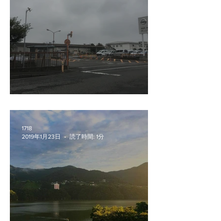
座間市～日産のまち～
1718
2019年1月23日
読了時間: 1分