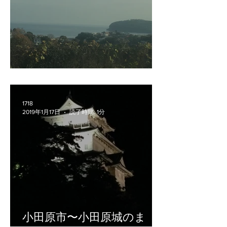
真鶴町～真鶴半島のまち～
1718
2019年1月17日
読了時間: 1分
小田原市〜小田原城のま