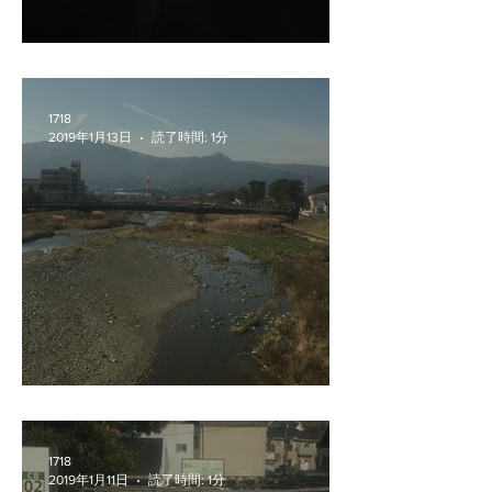
開成町〜開物成務のまち〜
1718
2019年1月13日
読了時間: 1分
松田町〜酒匂川のまち〜
1718
2019年1月11日
読了時間: 1分