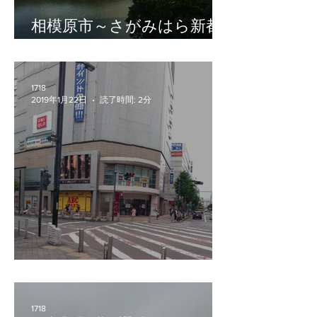
相模原市～さがみはら新都
心のまち〜
1718
2019年1月22日
読了時間: 2分
厚木市～豚グルメのまち～
1718