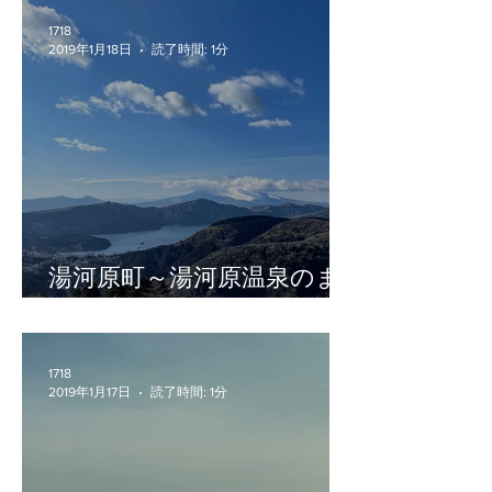
1718
2019年1月18日
読了時間: 1分
湯河原町～湯河原温泉のま
ち～
1718
2019年1月17日
読了時間: 1分