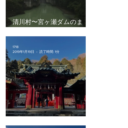
清川村〜宮ヶ瀬ダムのま
ち〜
1718
2019年1月19日
読了時間: 1分
箱根町～箱根山のまち～