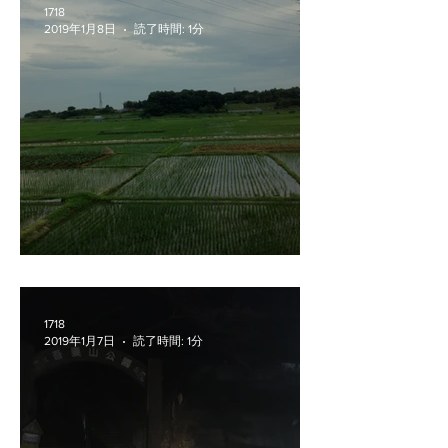
1718
2019年1月8日
読了時間: 1分
伊勢原市～大山のまち～
1718
2019年1月7日
読了時間: 1分