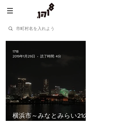
1718
2019年1月29日
読了時間: 4分
横浜市～みなとみらい21の
まち～