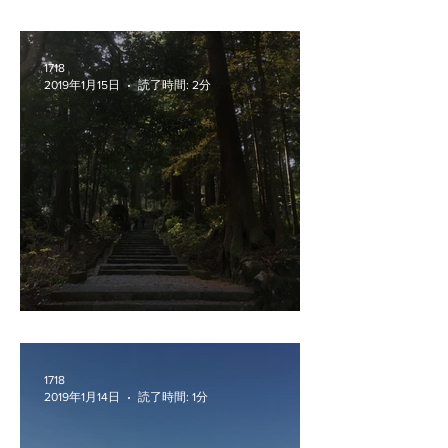
ち〜
1718
2019年1月15日
読了時間: 2分
南足柄市〜最乗寺のまち〜
1718
2019年1月14日
読了時間: 1分