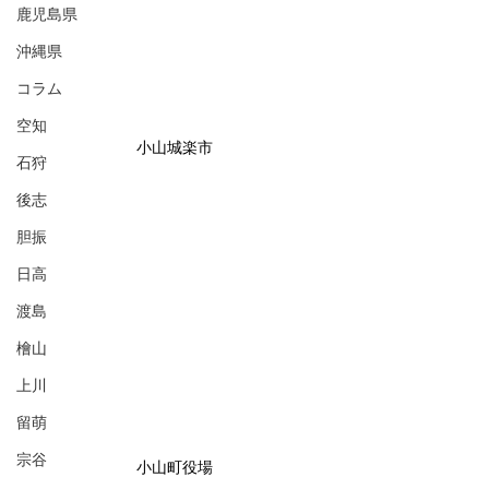
鹿児島県
沖縄県
コラム
空知
小山城楽市
石狩
後志
胆振
日高
渡島
檜山
上川
留萌
宗谷
小山町役場