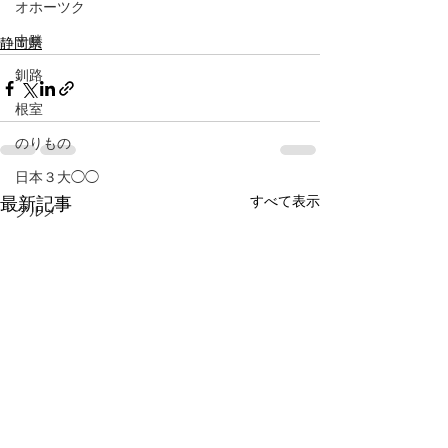
オホーツク
十勝
静岡県
釧路
根室
のりもの
日本３大◯◯
すべて表示
最新記事
グルメ