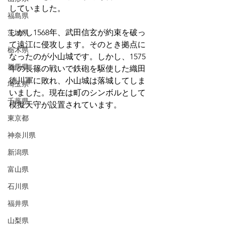
していました。
福島県
しかし1568年、武田信玄が約束を破っ
茨城県
て遠江に侵攻します。そのとき拠点に
栃木県
なったのが小山城です。しかし、1575
群馬県
年の長篠の戦いで鉄砲を駆使した織田
徳川軍に敗れ、小山城は落城してしま
埼玉県
いました。現在は町のシンボルとして
千葉県
模擬天守が設置されています。
東京都
神奈川県
新潟県
富山県
石川県
福井県
山梨県