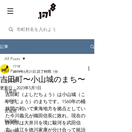
記事
All Posts
1718
All Posts
2019年6月21日
読了時間: 1分
吉田町〜小山城のまち〜
北海道
更新日：
2023年5月1日
青森県
吉田町（よしだちょう）は小山城（こ
岩手県
やまじょう）のまちです。1560年の桶
狭間の戦いで東海地方を拠点としてい
宮城県
た今川義元が織田信長に敗れ、現在の
秋田県
静岡県は大井川を境に駿河を武田信
玄、遠江を徳川家康が分け合って統治
山形県