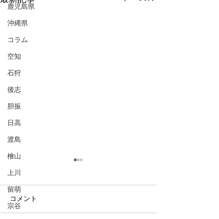
鹿児島県
沖縄県
コラム
空知
石狩
後志
胆振
日高
渡島
檜山
上川
留萌
コメント
宗谷