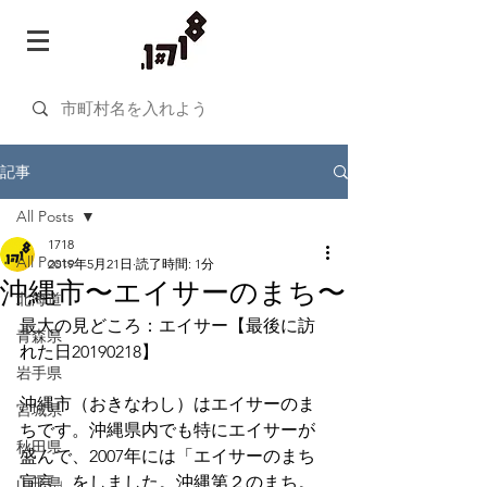
記事
All Posts
1718
All Posts
2019年5月21日
読了時間: 1分
沖縄市〜エイサーのまち〜
北海道
最大の見どころ：エイサー【最後に訪
青森県
れた日20190218】
岩手県
沖縄市（おきなわし）はエイサーのま
宮城県
ちです。沖縄県内でも特にエイサーが
秋田県
盛んで、2007年には「エイサーのまち
宣言」をしました。沖縄第２のまち。
山形県