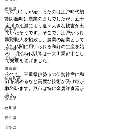
福島県
ものづくりが始まったのは江戸時代初
期。当時は農業のまちでしたが、五十
茨城県
嵐川の氾濫により度々大きな被害が出
栃木県
ていたそうです。そこで、江戸から釘
群馬県
鍛冶職人を招致し、農業の副業として
寺社仏閣に用いられる和釘の生産を始
埼玉県
め、明治時代以降は一大工業都市とし
千葉県
て発展を遂げました。
東京都
今でも、三重県伊勢市の伊勢神宮に和
神奈川県
釘を納めるなど高度な技術が受け継が
新潟県
れています。燕市は特に金属洋食器が
有名。
富山県
石川県
福井県
山梨県