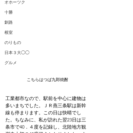
オホーツク
十勝
釧路
根室
のりもの
日本３大◯◯
グルメ
こちらはつば九郎焼酎
工業都市なので、駅前を中心に建物は
多いまちでした。ＪＲ燕三条駅は新幹
線も停まります。この日は快晴でし
た。ちなみに、私が訪れた翌23日は三
条市で40．４度を記録し、北陸地方観