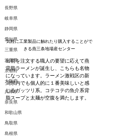
長野県
岐阜県
静岡県
愛知県
気軽に工業製品に触れたり購入することがで
きる燕三条地場産センター
三重県
滋賀県
出前を注文する職人の要望に応えて燕
背脂ラーメンが誕生し、こちらも名物
京都府
になっています。ラーメン激戦区の新
大阪府
潟県内でも個人的に１番美味しいと感
じるガッツリ系。コテコテの魚介系背
兵庫県
脂スープと太麺が空腹を満たします。
奈良県
和歌山県
鳥取県
島根県