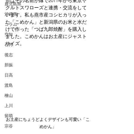
市はその名前が縁で2011年から東京ヤ
鹿児島県
クルトスワローズと連携・交流をして
沖縄県
います。私も燕市産コシヒカリが入っ
た「こめかん」と新潟県のお米と水だ
コラム
けで作った「つば九郎焼酎」を購入し
空知
ました。こめかんはお土産にジャスト
サイズ。
石狩
後志
胆振
日高
渡島
檜山
上川
留萌
お土産にちょうどよくデザインも可愛い「こ
宗谷
めかん」