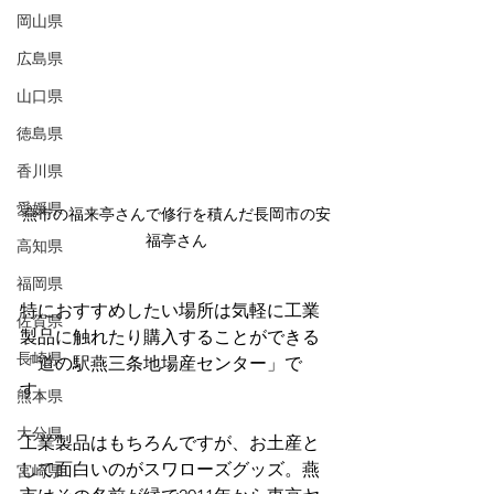
岡山県
広島県
山口県
徳島県
香川県
愛媛県
燕市の福来亭さんで修行を積んだ長岡市の安
福亭さん
高知県
福岡県
特におすすめしたい場所は気軽に工業
佐賀県
製品に触れたり購入することができる
長崎県
「道の駅燕三条地場産センター」で
す。
熊本県
大分県
工業製品はもちろんですが、お土産と
して面白いのがスワローズグッズ。燕
宮崎県