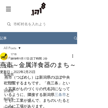
記事
All Posts
1718
All Posts
2018年9月17日
読了時間: 2分
燕市～金属洋食器のまち～
北海道
更新日：
2022年2月25日
青森県
燕市（つばめし）は新潟県のほぼ中央
岩手県
に位置するまちです。「燕三条」とい
う言葉がものづくりの代名詞になって
宮城県
いるように、隣接する新潟県
三条市
と
秋田県
ともに工業が盛んで、まちのいたると
ころに工場があります。
山形県